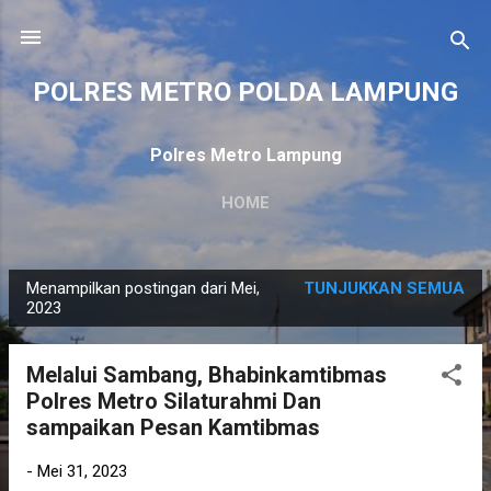
Langsung ke konten utama
POLRES METRO POLDA LAMPUNG
Polres Metro Lampung
HOME
Menampilkan postingan dari Mei,
TUNJUKKAN SEMUA
P
2023
o
s
Melalui Sambang, Bhabinkamtibmas
t
Polres Metro Silaturahmi Dan
i
sampaikan Pesan Kamtibmas
n
g
-
Mei 31, 2023