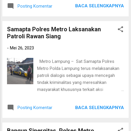
diketahui berinisial S (28 Th) dan MG (26
terciptanya situasi yang aman dan kondusif
BACA SELENGKAPNYA
Posting Komentar
Th),keduanya warga Gunung Pelindung
diwilayah Kota Metro".
Kabupaten Lampung Timur. Kapolres Metro
AKBP Heri Sulistyo Nugroho S.IK, M.IK
Samapta Polres Metro Laksanakan
melalui Kapolsek Metro Timur AKP JTH.
Patroli Rawan Siang
Sitompul S.IP, M.H menjelaskan kronologi
penangkapan berawal Pada hari kamis tgl 25
-
Mei 26, 2023
mei 2023 sekira pukul 03.00 WIB Unit Res
Polsek Metro Timur melakukan giat hunting
Metro Lampung – Sat Samapta Polres
gabungan bersama Tim Tekab 308 Presisi
Metro Polda Lampung terus melaksanakan
Polres Metro, kemudian sekira pukul 04.00
patroli dialogis sebagai upaya mencegah
WIB team mengikuti 2 orang yg
tindak kriminalitas yang meresahkan
mencurigakan dengan mengendarai sepeda
masyarakat khususnya terkait aksi
motor honda Beat warna biru, kemudian
premanisme, Jumat (26/05/2023). Patroli
team menghentikan 2 orang tersebut dan
cegah aksi premanisme dilaksanakan setiap
setelah dilakukan pemeriksaan ditemukan 1
BACA SELENGKAPNYA
Posting Komentar
hari di seluruh kawasan Wilayah kota Metro
set kunci leter T di dalam tas pelaku yg akan
baik pagi siang maupun malam dengan
digunakan untuk melakukan pencurian
sasaran tempat tempat keramaian, dan
sepeda motor. Selanjutnya Tim mengama...
Bangun Sinergitas, Polres Metro