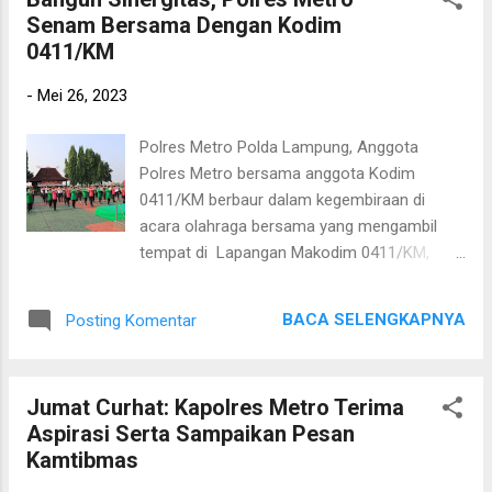
obyek Vital dan tempat tempat rawan
Senam Bersama Dengan Kodim
terjadinya aksi kejahatan maupun praktek
0411/KM
prostitusi. Kapolres Bontang AKBP Heri
Sulistyo Nugroho.S.IK.,M.IK melalui Kasat
-
Mei 26, 2023
Samapta Iptu A. Rahman menuturkan
kegiatan patroli ini sebagai bentuk
Polres Metro Polda Lampung, Anggota
memerangi aksi kriminalits dan premanisme,
Polres Metro bersama anggota Kodim
Pungli serta penyakit masyarakat lainnya
0411/KM berbaur dalam kegembiraan di
sehingga diharapkan dapat memberikan rasa
acara olahraga bersama yang mengambil
aman dan nyaman kepada masyarakat Kota
tempat di Lapangan Makodim 0411/KM,
Metro. ” Kita terus lakukan patroli ini setiap
Jumat (26/05/2023). Kegiatan ini semakin
hari baik pagi, siang, maupun malam hari
seru karena melibatkan anggota Persit dan
untuk mencegah aksi kriminalitas dan
BACA SELENGKAPNYA
Posting Komentar
Bhayangkari. Ratusan anggota TNI maupun
preman beraksi. Sehingga dapat terwujudnya
Polri bersama Persit dan Bhayangkari
kondusifitas kamtibmas wilayah ko...
tampak sangat menikmati olah raga dalam
Jumat Curhat: Kapolres Metro Terima
suasana penuh keceriaan dan sesekali
Aspirasi Serta Sampaikan Pesan
diiringi tawa lepas mereka, karena selepas
Kamtibmas
melaksanakan olahraga bersama, kegiatan
dilanjutkan dengan acara fun game. Dengan