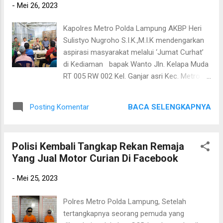
-
Mei 26, 2023
mengusung tema “Melalui Olahraga
Bersama, Kita Tingkatkan Sinergitas TNI-
Kapolres Metro Polda Lampung AKBP Heri
POLRI Untuk Mewujudkan Kondusifitas
Sulistyo Nugroho S.I.K.,M.I.K mendengarkan
Kamdagri Dalam Mengawal Tahun Politik
aspirasi masyarakat melalui ‘Jumat Curhat’
2024” itu, kegiatan di Lapangan Makodim ini
di Kediaman bapak Wanto Jln. Kelapa Muda
cukup mendapat perhatian dari seluruh
RT 005 RW 002 Kel. Ganjar asri Kec. Metro
personil Polres maupun Kodim. “Olahraga
Barat Kota Metro.Jumat 26 Mei 2023.
bersama ini tujuannya adalah meningkatkan
Program ‘Jumat Curhat’ yang digagas oleh
kebersamaan dan kerja sama TNI dan Polri
BACA SELENGKAPNYA
Posting Komentar
Bapak Kapolri ini diperuntukkan bagi
dalam mewujudkan Kota Metro yang aman
Polda,Polres,hingga Polsek, supaya
dan damai,” jelas D...
kepolisian menerima curhatan masyarakat
Polisi Kembali Tangkap Rekan Remaja
terkait tugas anggota di lapangan termasuk
Yang Jual Motor Curian Di Facebook
memberi saran dan masukan atas hal yang
dirasakan masyarakat. Dalam kegiatan
-
Mei 25, 2023
Jum,at curhat tersebut Kapolres Metro
memperkenalkan diri terlebih dahulu kepada
Polres Metro Polda Lampung, Setelah
warga serta meminta masukan dari warga
tertangkapnya seorang pemuda yang
yang mengikuti giat Jumat Curhat