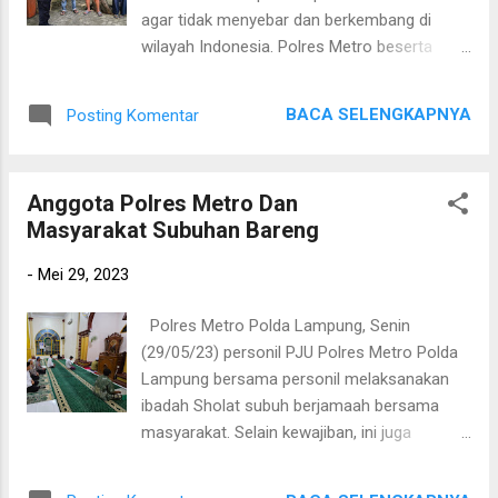
dan sekitar 50 orang tokoh agama, tokoh
agar tidak menyebar dan berkembang di
masyarakat beserta warga masyarakat
wilayah Indonesia. Polres Metro beserta
setempat. Dalam kesempatan tersebut
seluruh jajarannya juga terus berupaya agar
Ketua Tim Penilai AKBP Feriwanto, S.Sos.,
paham radikal tidak berkembang di wilayah
M.H menyampaikan sambutannya yang
BACA SELENGKAPNYA
Posting Komentar
hukum Polres Metro, Senin 29 Mei 2023.
intinya menjelaskan bahwa maksud dan
Kegiatan tersebut merupakan salah satu
tujuan lomba satkamling adalah dalam
bentuk sosialisasi yang rutin dilakukan oleh
rangka meningkatkan sistem keaman...
Anggota Polres Metro Dan
Bhabinkamtibmas jajaran Polres Metro untuk
Masyarakat Subuhan Bareng
selalu mengingatkan tentang bahaya
masuknya paham radikalisme pada warga
-
Mei 29, 2023
masyarakat khususnya masyarakat yang ada
di wilayah Kota Metro. Kapolres Metro
Polres Metro Polda Lampung, Senin
AKBP Heri Sulistyo Nugroho S.IK, M.IK saat
(29/05/23) personil PJU Polres Metro Polda
di temui di ruangannya mengatakan“Dengan
Lampung bersama personil melaksanakan
memberikan sosialisasi kepada masyarakat
ibadah Sholat subuh berjamaah bersama
untuk menolak paham radikalisme dapat
masyarakat. Selain kewajiban, ini juga
mencegah terjadinya gangguan Kamtibmas
merupakan sarana Polri untuk bersilaturahmi
di wilayah hukum Polres Metro”. “Melalui
mendekatkan diri dengan para Ulama, Tokoh