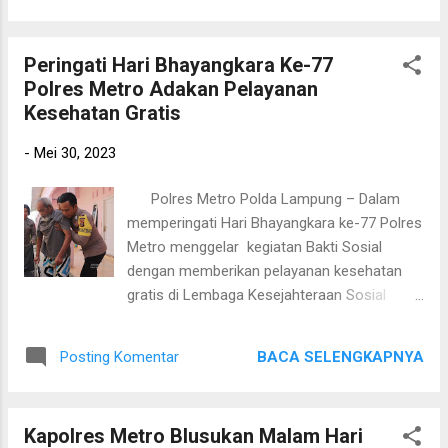
hadir untuk masyarakat,"
dengan melakukan pengecekan dan kontrol
di daerah daerah rawan kejahatan di wilayah
Peringati Hari Bhayangkara Ke-77
tersebut serta melakukan pengecekan pada
Polres Metro Adakan Pelayanan
rumah-rumah kosong. Personil Patroli
Kesehatan Gratis
Sabhara Polres Metro pun juga menegur
masyarakat untuk melengkapi surat
-
Mei 30, 2023
kendaraan dan memberikan himbaun agar
saling bersinergi bersama-sama menjaga
Polres Metro Polda Lampung – Dalam
keamanan lingkungan. Sementara itu Kasat
memperingati Hari Bhayangkara ke-77 Polres
sabhara Polres Metro mengatakan "kegiatan
Metro menggelar kegiatan Bakti Sosial
ini merupakan bentuk pelayan kami kepada
dengan memberikan pelayanan kesehatan
masyarakat, berbagai upaya telah kami
gratis di Lembaga Kesejahteraan Sosial
lakukan seperti patroli pasar ini agar
Bhakti Mulya Kel. Yosomulyo Kec. Metro
terciptanya situasi yang aman dan kondusif
Pusat Kota Metro, Senin (29/05/23).
diwilayah Kota Metro".
BACA SELENGKAPNYA
Posting Komentar
Kapolres Metro AKBP Heri Sulistyo Nugroho,
S.I.K, M.I.K, mengatakan kegiatan bakti
kesehatan tersebut dilaksanakan sebagai
Kapolres Metro Blusukan Malam Hari
bentuk kepedulian Polres Metro kepada