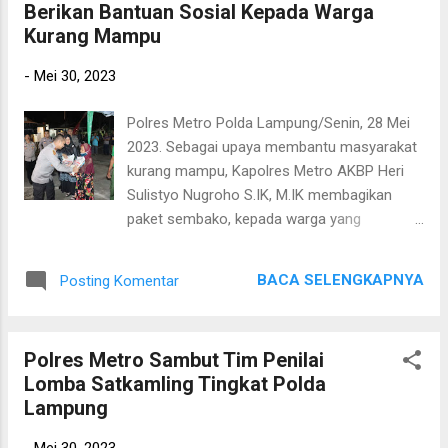
Berikan Bantuan Sosial Kepada Warga
masyarakat. Kegiatan ini juga dibantu oleh
Kurang Mampu
Puskesmas Yosomulyo Kota Metro.
pelayanan yang diberikan berupa
-
Mei 30, 2023
pemeriksaan kesehatan ringan, cek kadar
gula darah, kadar asam urat dan kolestrol .
Polres Metro Polda Lampung/Senin, 28 Mei
Sementara itu, masyarakat nampak antusias
2023. Sebagai upaya membantu masyarakat
menunggu antrian untuk dilakukan
kurang mampu, Kapolres Metro AKBP Heri
pemeriksaan kesehatan gratis dari tim
Sulistyo Nugroho S.IK, M.IK membagikan
dokter. Selain itu juga sudah disiapkan
paket sembako, kepada warga yang
berbagai obat-obatan yang diberikan secara
membutuhkan . Diharapkan bantuan tersebut
gratis untuk masyarakat “ Dengan
memberi kebahagian kepada masyarakat
digelarnya bhakti sosial pengobatan gratis ini
BACA SELENGKAPNYA
Posting Komentar
yang kurang mampu. Senin malam.
diharapkan dapat membantu masyar...
Kegiatan tersebut diawali saat Kapolres
Metro secara langsung melakukan
Polres Metro Sambut Tim Penilai
pengecekan dan control kesiapan lomba
Lomba Satkamling Tingkat Polda
Satkamling (Satuan Keamanan Lingkungan)
Lampung
Se Provinsi lampung yang bertempat di
Satkamling (Satuan Keamanan Lingkungan)
-
Mei 30, 2023