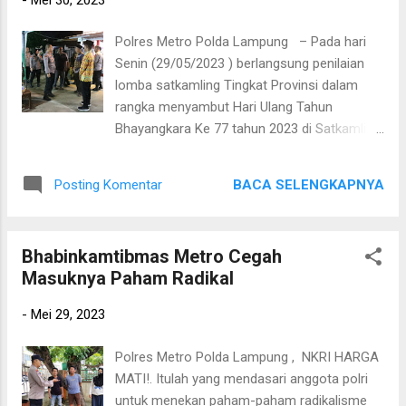
Merah Putih RW 07, Jalan arwana No 07
Kelurahan Yosorejo Kecamatan Metro Timur
Polres Metro Polda Lampung – Pada hari
Kota Metro. Dalam kesempatan tersebut
Senin (29/05/2023 ) berlangsung penilaian
AKBP Heri menyampaikan banyak terima
lomba satkamling Tingkat Provinsi dalam
kasih kepada seluruh masyarakat yang telah
rangka menyambut Hari Ulang Tahun
turut serta berpartisipasi dalam mendukung
Bhayangkara Ke 77 tahun 2023 di Satkamling
terlaksananya serta mensukseskan kegiatan
(Satuan Keamanan Lingkungan) Merah Putih
lomba Satkamling tingkat Provinsi Lampung
RW 07, Jalan arwana No 07 Kelurahan
ini. Selanjutnya Kapolres juga mengatakan
BACA SELENGKAPNYA
Posting Komentar
Yosorejo Kecamatan Metro Timur Kota
selain untuk menjalin tali silaturahmi,
Metro. Hadir dalam kegiatan tersebut
kunjungan tersebut merupakan ...
Kapolsek Metro Timur AKP JTH. Sitompul
Bhabinkamtibmas Metro Cegah
S.IP, M.H bersama Kasat Binmas Polres
Masuknya Paham Radikal
Metro AKP Resmawati S.H beserta seluruh
anggota Sat Binmas Polres Metro, Tim
-
Mei 29, 2023
penilai dari Direktorat Binmas Polda Lampung
di pimpin langsung oleh Kasubdidbinkamsa
Polres Metro Polda Lampung , NKRI HARGA
Polda Lampung AKBP Feriwanto, S.Sos., M.H,
MATI!. Itulah yang mendasari anggota polri
Lurah Yosorejo, Babinsa kelurahan Yosorejo,
untuk menekan paham-paham radikalisme