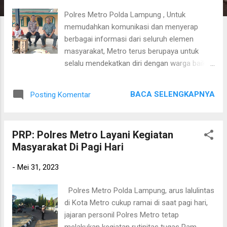
a
Polres Metro Polda Lampung , Untuk
n
memudahkan komunikasi dan menyerap
berbagai informasi dari seluruh elemen
masyarakat, Metro terus berupaya untuk
selalu mendekatkan diri dengan warga baik
melalui sambang maupun pembinaan dan
penyuluhan (Binluh). Rabu (31/05/2023).
BACA SELENGKAPNYA
Posting Komentar
Bhabinkamtibmas mengatakan bahwa selain
menyampaikan materi Binluh,dirinya juga
memberikan kesempatan tanya jawab
PRP: Polres Metro Layani Kegiatan
seputar permasalahan Kamtibmas yang
Masyarakat Di Pagi Hari
berkembang di lingkungannya masing-
masing. “Serta mampu menampung aspirasi
-
Mei 31, 2023
masyarakat turut berperan aktif dalam
menjaga, mengamankan, serta memelihara
Polres Metro Polda Lampung, arus lalulintas
kamtibmas di lingkungan masing-masing.
di Kota Metro cukup ramai di saat pagi hari,
Kegiatan Binluh ini, masyarakat lebih mudah
jajaran personil Polres Metro tetap
untuk menyampaikan segala permasalahan