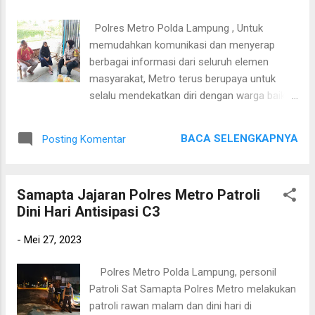
khususnya kasus C3. Sesekali personel
berhenti untuk melakukan dialogis dengan
Polres Metro Polda Lampung , Untuk
warga guna menyampaikan imbauan
memudahkan komunikasi dan menyerap
Kamtibmas,” kata IPTU A. Rahman saat
berbagai informasi dari seluruh elemen
ditemui di Pos Penjagaan Polres Metro,
masyarakat, Metro terus berupaya untuk
Sabtu malam (28/5). Kasat Samapta
selalu mendekatkan diri dengan warga baik
menambahkan, personel patroli memberikan
melalui sambang maupun pembinaan dan
imbauan kepada warga agar berhati-hati
penyuluhan (Binluh). Sabtu (27/05/2023).
menjaga keamanan kendaraan bermotornya.
BACA SELENGKAPNYA
Posting Komentar
Bhabinkamtibmas mengatakan bahwa selain
Hal ini disampaikan menginggat rawan
menyampaikan materi Binluh,dirinya juga
terjadinya curanmor serta menghimbau
memberikan kesempatan tanya jawab
untuk meng...
Samapta Jajaran Polres Metro Patroli
seputar permasalahan Kamtibmas yang
Dini Hari Antisipasi C3
berkembang di lingkungannya masing-
masing. “Serta mampu menampung aspirasi
-
Mei 27, 2023
masyarakat turut berperan aktif dalam
menjaga, mengamankan, serta memelihara
Polres Metro Polda Lampung, personil
kamtibmas di lingkungan masing-masing.
Patroli Sat Samapta Polres Metro melakukan
Kegiatan Binluh ini, masyarakat lebih mudah
patroli rawan malam dan dini hari di
untuk menyampaikan segala permasalahan