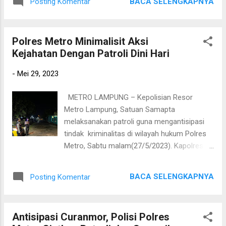
bhabinkamtibmas kami berupaya
BACA SELENGKAPNYA
Posting Komentar
agama, Tokoh Masayarakat dan segenap
menggencarkan sosialisasi ke masyarakat,
warga Masyarakat di lingkungan itu sendiri.
cara ini dilakukan guna ...
Kapolres Metro AKBP Heri Sulistyo Nugroho,
Polres Metro Minimalisit Aksi
S.IK., M.H selalu memerintahkan kepada
Kejahatan Dengan Patroli Dini Hari
anggota, untuk sering melakukan kunjungan
ke para ulama dan tokoh agama untuk
-
Mei 29, 2023
menjalin silaturahmi dan untuk memberikan
citra yang baik bahwa Polri sebenarnya dekat
METRO LAMPUNG – Kepolisian Resor
dengan siapa saja termasuk para alim ulama.
Metro Lampung, Satuan Samapta
Kapolres Metro mengatakan “Kami juga
melaksanakan patroli guna mengantisipasi
berharap bisa menggalang informasi dari
tindak kriminalitas di wilayah hukum Polres
masyarakat terkait situasi kamtibmas
Metro, Sabtu malam(27/5/2023). Kapolres
sehingga kami bisa melakukan upaya
Metro melalui Kasat Samapta Polres Metro
preventif, untuk bisa mengantisipasi sedini
IPTU A. Rahman mengatakan, sasaran patroli
mungkin potensi gangguan kamtibmas
BACA SELENGKAPNYA
Posting Komentar
kali ini meliputi permukiman, pertokoan, dan
sebelum menjadi aksi nyata”. Selain itu,
jalanan sepi yang dimungkinkan menjadi
selesai sholat berjamaah, personil juga
tempat sasaran kejahatan C3, baik itu
memberikan pesan kamtibmas berupa h...
Antisipasi Curanmor, Polisi Polres
pencurian barang maupun pencurian