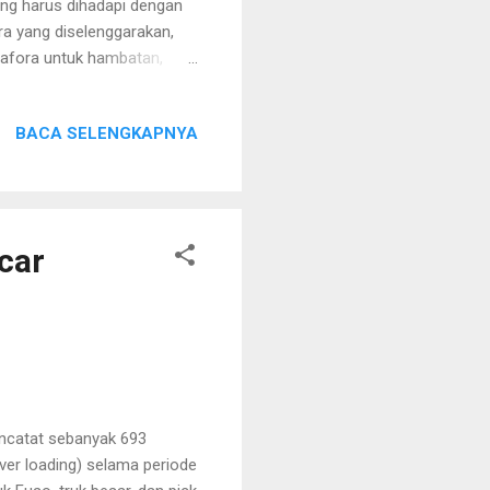
ang harus dihadapi dengan
ra yang diselenggarakan,
etafora untuk hambatan,
Tapi yang terpenting adalah
nggu (29/6/2025). Lampung
BACA SELENGKAPNYA
 seluruh penjuru Indonesia.
at nasional yang digelar
ikan bahwa kejuaraan ini
car
encatat sebanyak 693
er loading) selama periode