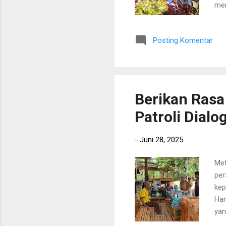
men
Cha
ana
Posting Komentar
men
beb
“Ke
tal
Berikan Rasa
Patroli Dial
-
Juni 28, 2025
Met
per
kep
Han
yan
tid