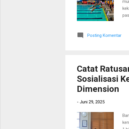
mun
kek
pas
ken
kek
Posting Komentar
Swi
Tot
dal
men
Catat Ratusa
Sosialisasi 
Dimension
-
Juni 29, 2025
Ban
ken