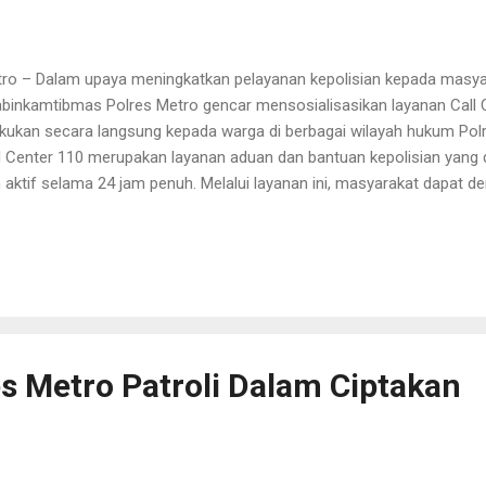
ro – Dalam upaya meningkatkan pelayanan kepolisian kepada masyar
binkamtibmas Polres Metro gencar mensosialisasikan layanan Call Ce
akukan secara langsung kepada warga di berbagai wilayah hukum Polr
l Center 110 merupakan layanan aduan dan bantuan kepolisian yang 
 aktif selama 24 jam penuh. Melalui layanan ini, masyarakat dapat 
adian tindak kriminal, gangguan keamanan, maupun membutuhkan kehad
adian. Kapolres Metro AKBP Hangga Utama Darmawan, S.I.K. menya
l Center 110 menjadi bentuk komitmen Polri dalam merespons kebu
at dan tepat. “Kami ingin masyarakat tahu bahwa kapan pun mere
isi, cukup hubungi 110. Layanan ini tidak dipungut biaya dan akan langs
rnya. Dalam kegiatan sosialisasi, para Bhabinkamtibmas turut menyam
es Metro Patroli Dalam Ciptakan