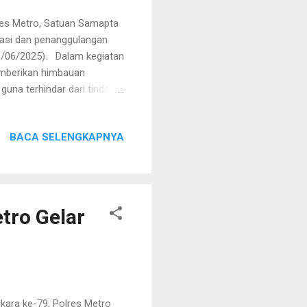
res Metro, Satuan Samapta
ipasi dan penanggulangan
28/06/2025). Dalam kegiatan
emberikan himbauan
na terhindar dari tindak
ptu Teguh Puji Ruswanto,
t merupakan bentuk pelayan
BACA SELENGKAPNYA
n untuk penanggulangan
harapkan dengan adanya
a ini dapat meningkat
tro Gelar
ara ke-79, Polres Metro