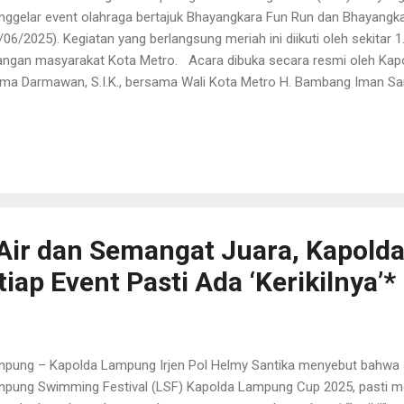
ggelar event olahraga bertajuk Bhayangkara Fun Run dan Bhayangka
/06/2025). Kegiatan yang berlangsung meriah ini diikuti oleh sekitar 1
angan masyarakat Kota Metro. Acara dibuka secara resmi oleh Ka
ma Darmawan, S.I.K., bersama Wali Kota Metro H. Bambang Iman San
kopimda Kota Metro. Suasana kebersamaan dan antusiasme terlihat s
yarakat tumpah ruah memadati area start untuk mengikuti kegiatan 
am sambutannya, Kapolres Metro menyampaikan bahwa kegiatan ini 
ara Polri dan masyarakat dalam menjaga kesehatan, kebugaran, sert
aturahmi. “Fun Run dan Fun Walk ini tidak hanya sebagai ajang olahra
entum mempererat hubungan harmonis antara ...
k Air dan Semangat Juara, Kapold
ap Event Pasti Ada ‘Kerikilnya’*
pung – Kapolda Lampung Irjen Pol Helmy Santika menyebut bahwa se
pung Swimming Festival (LSF) Kapolda Lampung Cup 2025, pasti me