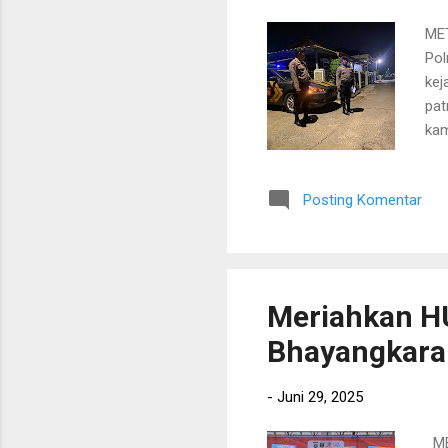
MET
Pol
kej
pat
kam
pid
SH 
Posting Komentar
pol
kej
pat
kea
Meriahkan HU
Bhayangkara
-
Juni 29, 2025
MET