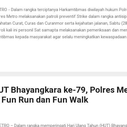
RO - Dalam rangka terciptanya Harkamtibmas diwilayah hukum Pol
res Metro melaksanakan patroli preventif Strike dalam rangka antis
ahatan Curat, Curas dan Curanmor serta kejahatan jalanan, Sabtu (
roli kali ini personil Sat samapta melaksanakan pemeriksaan dan m
tibmas kepada masyarakat agar selalu meningkatkan kewaspadaan gu
ana 3C (Curas, Curat, dan Curanmor). Kasat Sampta Polres Metro I
menjelaskan, kegiatan yang dilaksanakan bersama anggota tersebu
ri, dalam memberikan pengamanan di tengah-tengah masyarakat da
ahatan Curat, Curas dan Curanmor serta Penyalahgunaan Senpi. Di
roli rutin yang dilaksanakan oleh Kasat Samapta bersama anggota kit
manan di wilayah hukum polres Metro,” terangnya. Iptu Te...
T Bhayangkara ke-79, Polres Me
 Fun Run dan Fun Walk
RO – Dalam rangka memperingati Hari Ulang Tahun (HUT) Bhayangk