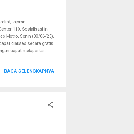
akat, jajaran
nter 110. Sosialisasi ini
es Metro, Senin (30/06/25).
dapat diakses secara gratis
dengan cepat melaporkan
iran polisi di lokasi
mpaikan bahwa kehadiran
BACA SELENGKAPNYA
tuhan masyarakat secara
ka membutuhkan bantuan
ung ditindaklanjuti,”
paikan tata ca...