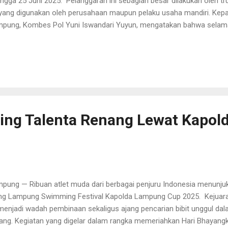
ingga 25 Juni 2025. Pelanggaran ini sebagian besar dilakukan oleh tru
yang digunakan oleh perusahaan maupun pelaku usaha mandiri. Kep
pung, Kombes Pol Yuni Iswandari Yuyun, mengatakan bahwa selama b
olisian fokus pada kegiatan sosialisasi secara masif kepada seluru
tor transportasi barang. “Saat ini fokus kami adalah memberikan 
ada para owner kendaraan, pengemudi, perusahaan ekspedisi, sert
g tidak sesuai ketentuan,” ujarnya, Sabtu (28/6/2025). Sosialisasi tel
gga 30 Juni 2025 mendatang, sebagai langkah awal menjelang rencan
ah, agar para pelaku usaha logistik memahami pentingnya ...
ing Talenta Renang Lewat Kapol
pung — Ribuan atlet muda dari berbagai penjuru Indonesia menun
ng Lampung Swimming Festival Kapolda Lampung Cup 2025. Kejuaraa
 menjadi wadah pembinaan sekaligus ajang pencarian bibit unggul dal
ang. Kegiatan yang digelar dalam rangka memeriahkan Hari Bhayangk