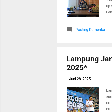
1 h
up 
Lam
kep
sek
Posting Komentar
kep
yan
hin
ial
Lampung Jar
2025*
-
Juni 28, 2025
Lam
aja
ini
ren