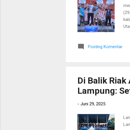
men
(29
kal
Uta
For
mas
Posting Komentar
Dal
ant
sil
mom
Di Balik Ria
Lampung: Seti
-
Juni 29, 2025
Lam
Lam