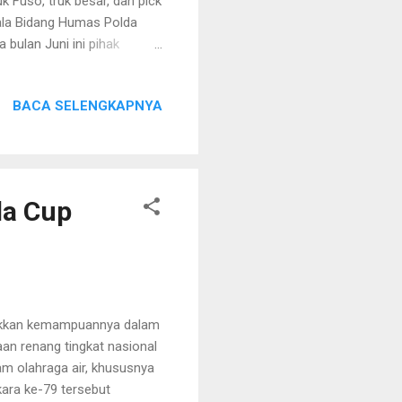
k Fuso, truk besar, dan pick
ala Bidang Humas Polda
ulan Juni ini pihak
h pemangku kepentingan di
pemahaman dan edukasi
BACA SELENGKAPNYA
a pembuat bak kendaraan
ah dilakukan sejak 1 Juni
a penertiban. Tujuannya
da Cup
jukkan kemampuannya dalam
n renang tingkat nasional
am olahraga air, khususnya
ara ke-79 tersebut