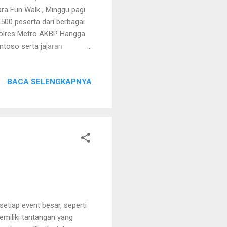
ra Fun Walk , Minggu pagi
.500 peserta dari berbagai
polres Metro AKBP Hangga
toso serta jajaran
ejak pagi hari, di mana
olahraga santai tersebut.
BACA SELENGKAPNYA
merupakan wujud sinergi
a mempererat tali
ga, tapi juga menjadi
a
tiap event besar, seperti
miliki tantangan yang