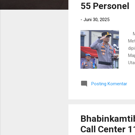
i
55 Personel
n
g
-
Juni 30, 2025
a
n
Met
Met
dip
Map
Uta
had
men
Posting Komentar
per
dal
S.I
pen
Bhabinkamtib
Call Center 1