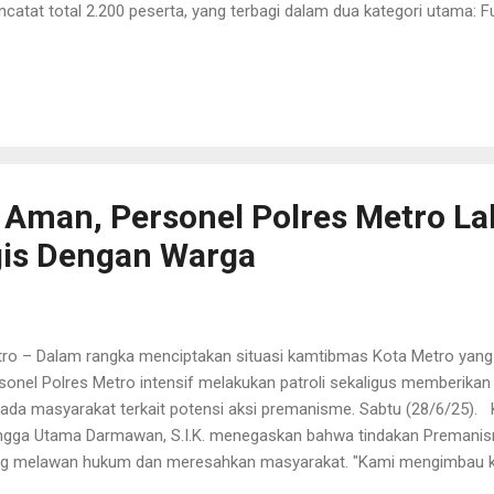
catat total 2.200 peserta, yang terbagi dalam dua kategori utama:
mpionship. Kategori Fun Swimming yang diikuti 1.550 peserta menja
k-anak dan pemula dalam mengeksplorasi potensi mereka. Di sisi la
ghadirkan 650 perenang berprestasi, yang bersaing dalam 1.928 n
as, gaya dada, gaya punggung, kupu-kupu, hingga gaya ganti dan kic
juaraan ini bukan sekadar perlombaan, tetapi juga ruang strategis 
enta muda berbakat dari seluruh Indonesia,” ujar Wakapolda Lam...
 Aman, Personel Polres Metro L
ogis Dengan Warga
ro – Dalam rangka menciptakan situasi kamtibmas Kota Metro yang
sonel Polres Metro intensif melakukan patroli sekaligus memberikan
ada masyarakat terkait potensi aksi premanisme. Sabtu (28/6/25).
gga Utama Darmawan, S.I.K. menegaskan bahwa tindakan Premani
g melawan hukum dan meresahkan masyarakat. "Kami mengimbau k
ak ragu melaporkan jika mengalami atau mengetahui adanya aksi pr