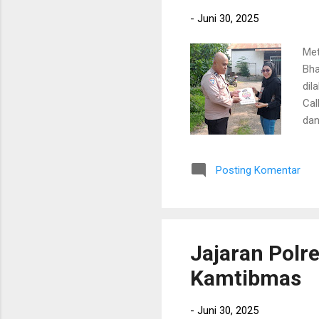
-
Juni 30, 2025
Met
Bha
dil
Cal
dan
kej
kej
Posting Komentar
Cal
cep
pol
uja
Jajaran Polr
Kamtibmas
-
Juni 30, 2025