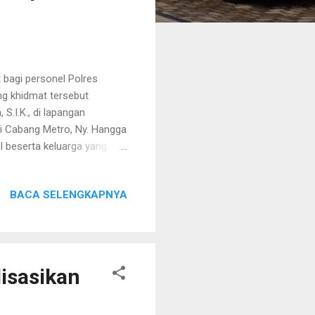
bagi personel Polres
ng khidmat tersebut
.I.K., di lapangan
i Cabang Metro, Ny. Hangga
 beserta keluarga yang
55 personel Polres Metro
dan 54 bintara, para
BACA SELENGKAPNYA
s, dan kinerja yang baik
angga Utama Darmawan,
h hak, melainkan bentuk
isasikan