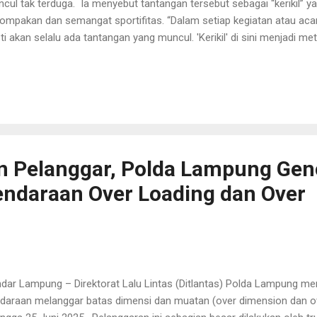
cul tak terduga. Ia menyebut tantangan tersebut sebagai “kerikil” y
ompakan dan semangat sportifitas. “Dalam setiap kegiatan atau aca
ti akan selalu ada tantangan yang muncul. 'Kerikil' di sini menjadi m
dala, atau masalah yang mungkin terjadi selama acara berlangsung. 
ompakan dan tetap menjunjung tinggi sportifitas,” kata Kapolda, Mi
mming Festival tahun ini menjadi magnet bagi ribuan atlet muda dari
al sebanyak 2.200 peserta ambil bagian dalam kejuaraan renang tingk
am rangka memperingati Hari Bhayangkara ke-79. Kapolda menyampa
jadi momentum penting dalam mend...
n Pelanggar, Polda Lampung Gen
Kendaraan Over Loading dan Over
dar Lampung – Direktorat Lalu Lintas (Ditlantas) Polda Lampung m
daraan melanggar batas dimensi dan muatan (over dimension dan ov