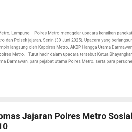
ro, Lampung – Polres Metro menggelar upacara kenaikan pangkat 
ro dan Polsek jajaran, Senin (30 Juni 2025). Upacara yang berlangsu
impin langsung oleh Kapolres Metro, AKBP Hangga Utama Darmawan, S
olres Metro. Turut hadir dalam upacara tersebut Ketua Bhayangkar
ma Darmawan, para pejabat utama Polres Metro, serta para personel
ir untuk memberikan dukungan. Dalam upacara tersebut, sebanyak 
erima kenaikan pangkat setingkat lebih tinggi. Terdiri dari 1 perwira 
sonel yang naik pangkat dianggap telah menunjukkan dedikasi, loyalita
am pelaksanaan tugas-tugas kepolisian. Kapolres Metro, AKBP H
.K., dalam amanatnya menyampaikan bahwa kenaikan pangkat bukanla
ghargaan dari Institusi atas Kinerja dan ...
mas Jajaran Polres Metro Sosial
10