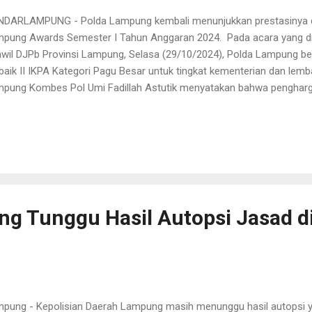
DARLAMPUNG - Polda Lampung kembali menunjukkan prestasinya 
pung Awards Semester I Tahun Anggaran 2024. Pada acara yang di
wil DJPb Provinsi Lampung, Selasa (29/10/2024), Polda Lampung be
baik II IKPA Kategori Pagu Besar untuk tingkat kementerian dan lem
pung Kombes Pol Umi Fadillah Astutik menyatakan bahwa pengharga
ta dari komitmen Polda Lampung dalam pengelolaan anggaran yang e
estasi ini adalah hasil dari kerja keras seluruh jajaran Polda Lamp
ntabilitas dan transparansi,” ujarnya. Selain itu, Polda Lampung ju
baik III untuk Laporan Keuangan Tahun Anggaran 2023 pada tingka
bes Pol Umi Fadillah Astutik, pencapaian ini tidak lepas dari sinergi
ab tinggi. “Kami selalu berupaya agar setiap laporan keuangan disusu
g Tunggu Hasil Autopsi Jasad d
pung - Kepolisian Daerah Lampung masih menunggu hasil autopsi y