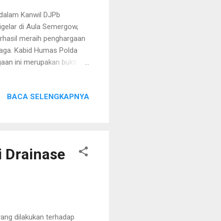
dalam Kanwil DJPb
gelar di Aula Semergow,
rhasil meraih penghargaan
baga. Kabid Humas Polda
an ini merupakan bukti
fektif dan efisien.
ung dalam mempertahankan
BACA SELENGKAPNYA
ga menerima penghargaan
t UAPPA-W. Menurut
 tim yang solid dan tanggung
...
i Drainase
ang dilakukan terhadap