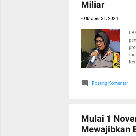
Miliar
-
Oktober 31, 2024
LAM
pen
pro
tum
Ker
pen
man
Posting Komentar
Pen
kor
Kom
ada
Mulai 1 Nove
Mewajibkan B