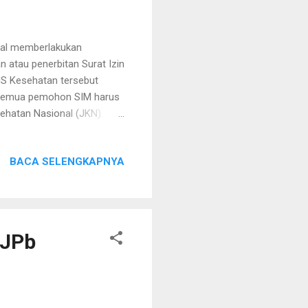
kal memberlakukan
 atau penerbitan Surat Izin
S Kesehatan tersebut
i semua pemohon SIM harus
ehatan Nasional (JKN).
n, penetapan kebijakan
olri akan menerapkan
BACA SELENGKAPNYA
ebagai peserta BPJS
Lampung," ujarnya
gram Kakorlantas Polri
eh, Sumatera Selatan, Su...
DJPb