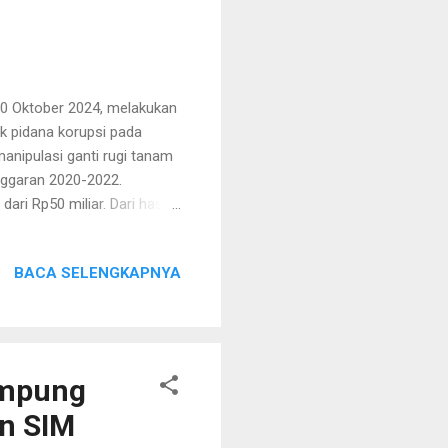
30 Oktober 2024, melakukan
k pidana korupsi pada
nipulasi ganti rugi tanam
nggaran 2020-2022.
ri Rp50 miliar. Dari hasil
dang tanah, termasuk
arkan laporan Badan
BACA SELENGKAPNYA
ati adanya praktik
id Humas Polda Lampung,
ahwa penangkapan ini
terutama pada proyek y...
ampung
an SIM