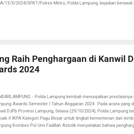
A/13/X/2024/SPKT/Polres Metro, Polda Lampung, kejadian berawal d
ivitas yang diduga melibatkan jasa layanan ilegal. Pelapor, anggota Po
ormasi terkait penyediaan jasa yang melibatkan perempuan untuk mel
bekal informasi ini, tim segera melakukan penyelidikan di lokasi ya
inisial D (31), seorang ibu rumah tangga asal Trimurjo, Lampung Teng
sangka yang menjanjikan pekerjaan sebagai pemandu lagu dengan ba
sangka, pria berinisial DS (34), diduga meman...
ng Raih Penghargaan di Kanwil 
ards 2024
DARLAMPUNG - Polda Lampung kembali menunjukkan prestasinya 
pung Awards Semester I Tahun Anggaran 2024. Pada acara yang di
wil DJPb Provinsi Lampung, Selasa (29/10/2024), Polda Lampung be
baik II IKPA Kategori Pagu Besar untuk tingkat kementerian dan lem
pung Kombes Pol Umi Fadillah Astutik menyatakan bahwa pengharga
ta dari komitmen Polda Lampung dalam pengelolaan anggaran yang e