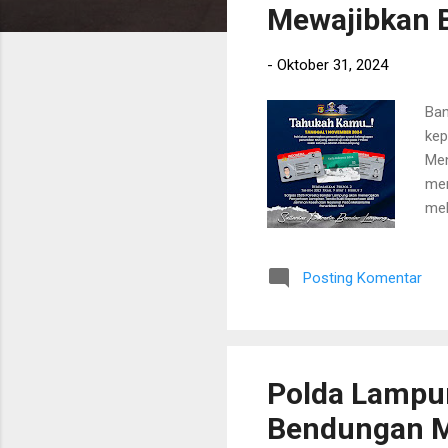
i
Mewajibkan B
n
g
-
Oktober 31, 2024
a
n
Ban
kep
Men
mer
mel
Kab
ter
Posting Komentar
pen
Kes
dik
ber
Polda Lampu
Bendungan Ma