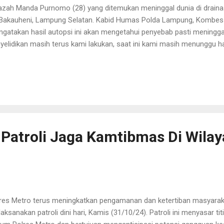
azah Manda Purnomo (28) yang ditemukan meninggal dunia di drain
Bakauheni, Lampung Selatan. Kabid Humas Polda Lampung, Kombes U
gatakan hasil autopsi ini akan mengetahui penyebab pasti meningg
yelidikan masih terus kami lakukan, saat ini kami masih menunggu ha
esai dilakukan oleh tim dokter Rumah Sakit Bhayangkara Polda Lamp
/10/2024). "Hasil autopsi ini akan keluar dalam seminggu kedepan, nan
gungkap kepastian kematian MP," lanjutnya. Umi memastikan dalam 
erja secara profesional. Untuk itu dirinya berharap tidak ada persepsi
yarakat. "Saya menegaskan, kami jajaran Polda Lampung memastikan
ara profesional, kami berharap tidak ada opini ataupun pe...
 Patroli Jaga Kamtibmas Di Wilay
res Metro terus meningkatkan pengamanan dan ketertiban masyara
aksanakan patroli dini hari, Kamis (31/10/24). Patroli ini menyasar titi