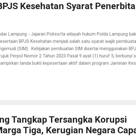
PJS Kesehatan Syarat Penerbit
dar Lampung - Jajaran Polres/ta wilayah hukum Polda Lampung ba
esertaan BPJS Kesehatan menjadi salah satu syarat wajib pembuatan
gemudi (SIM). Kebijakan pembuatan SIM disertai menggunakan BPJ
ujuk Perpol Nomor 2 Tahun 2023 Pasal 9 ayat (1) huruf 5, berbuny
ampirkan tanda bukti kepesertaan aktif dalam program Jaminan Kes
id Humas Polda Lampung, Kombes Pol Umi Fadilah Astuti mengataka
kait penerbitan SIM tersebut akan dimulai pada 1 November 2024. "P
ambahan syarat kelengkapan penerbitan SIM disertai melampirkan s
ehatan pada semua kepolisian daerah, salah satunya adalah Polda 
onfirmasi, Kamis (31/10/2024). Disampaikan Umi, merujuk surat Tele
kaitan dengan hasil rapat evaluasi uji coba di tujuh Polda meliputi Ac
ng Tangkap Tersangka Korupsi
rga Tiga, Kerugian Negara Cap