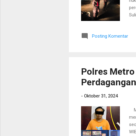
huk
per
Sul
pem
kel
Posting Komentar
dih
mas
Sel
aks
Polres Metro
Perdagangan 
-
Oktober 31, 2024
Met
men
seo
WIB