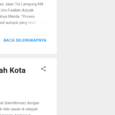
ase Jalan Tol Lampung KM
mi Fadillah Astutik
alnya Manda. "Proses
sil autopsi yang telah
ung," katanya, Kamis
tinya hasil ini bisa
BACA SELENGKAPNYA
kasus ini pihaknya akan
 yang kurang tepat di
 kasus ini ditangani
ah Kota
kat (kamtibmas) dengan
k-titik rawan di wilayah