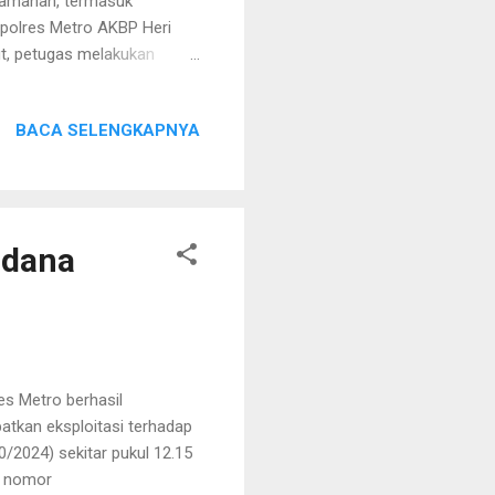
eamanan, termasuk
Kapolres Metro AKBP Heri
ut, petugas melakukan
iksaan meliputi
g berbahaya. Hal ini
BACA SELENGKAPNYA
man di kalangan
alam menjaga kamtibmas.
bertujuan menekan potensi
t untuk bekerja ...
idana
s Metro berhasil
tkan eksploitasi terhadap
0/2024) sekitar pukul 12.15
n nomor