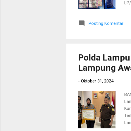
LP/
akt
inf
Posting Komentar
Ber
Ber
ter
Ter
Polda Lampu
Lampung Aw
-
Oktober 31, 2024
BAN
Lam
Kan
Ter
Lam
nya