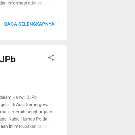
ari informasi adanya
lri berinisial DA, menerima
ayani tamu di kamar hotel.
BACA SELENGKAPNYA
ng disebutkan. Korban
ah, diduga dijebak oleh
yaran Rp150.000 per jam.
DJPb
dalam Kanwil DJPb
gelar di Aula Semergow,
rhasil meraih penghargaan
baga. Kabid Humas Polda
an ini merupakan bukti
fektif dan efisien.