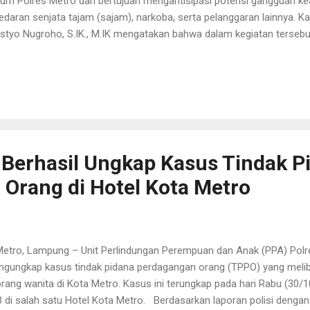
um Polres Metro dan bertujuan mengantisipasi potensi gangguan k
edaran senjata tajam (sajam), narkoba, serta pelanggaran lainnya. 
istyo Nugroho, S.IK., M.IK mengatakan bahwa dalam kegiatan terseb
eriksaan kendaraan secara acak di sejumlah lokasi strategis. Pemer
engkapan surat-surat kendaraan, barang bawaan, serta potensi baran
arapkan dapat mencegah tindak kriminalitas dan menciptakan rasa a
yarakat. "Patroli ini merupakan bagian dari upaya preventif kami d
ain meminimalisasi peredaran narkoba dan sajam, kegiatan ini juga 
i kejahatan jalanan," ujar Kapolres Polres Metro mengimbau masyaraka
 Berhasil Ungkap Kasus Tindak P
Orang di Hotel Kota Metro
ro, Lampung – Unit Perlindungan Perempuan dan Anak (PPA) Polre
gungkap kasus tindak pidana perdagangan orang (TPPO) yang meliba
rang wanita di Kota Metro. Kasus ini terungkap pada hari Rabu (30/1
 di salah satu Hotel Kota Metro. Berdasarkan laporan polisi denga