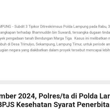
PUNG - Subdit 3 Tipikor Ditreskrimsus Polda Lampung pada Rabu, 
angkapan terhadap Ilhamnuddin bin Suwardi, tersangka dugaan tinda
yek pengadaan tanah Bendungan Marga Tiga. Kasus ini melibatkan ma
buh di Desa Trimulyo, Sekampung, Lampung Timur, untuk periode a
ugian negara yang diakibatkan dalam proyek tersebut mencapai lebih da
yelidikan, ditemukan adanya markup pada ganti rugi sejumlah 299 bi
ipulasi nilai bangunan dan kolam. “Perhitungan kerugian ini berdas
gawasan Keuangan dan Pembangunan (BPKP) Lampung, yang mendap
upsi dalam pelaksanaan proyek strategis nasional ini,” ungkap Kab
bes Umi Fadillah Astutik.Kamis (31/10/2024). Umi menambahkan b
lah bentuk upaya nyata Polda Lampung dalam memberantas korupsi, 
mber 2024, Polres/ta di Polda L
PJS Kesehatan Syarat Penerbit