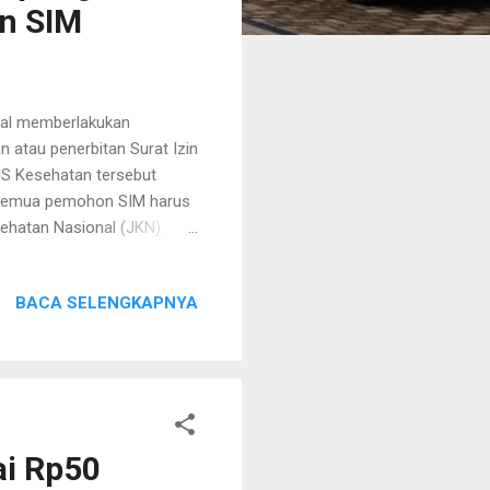
an SIM
kal memberlakukan
 atau penerbitan Surat Izin
S Kesehatan tersebut
i semua pemohon SIM harus
ehatan Nasional (JKN).
n, penetapan kebijakan
olri akan menerapkan
BACA SELENGKAPNYA
ebagai peserta BPJS
Lampung," ujarnya
gram Kakorlantas Polri
eh, Sumatera...
ai Rp50