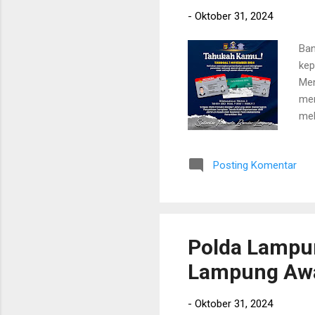
-
Oktober 31, 2024
Ban
kep
Men
mer
mel
Kab
ter
Posting Komentar
pen
Kes
dik
ber
Polda Lampu
Lampung Aw
-
Oktober 31, 2024