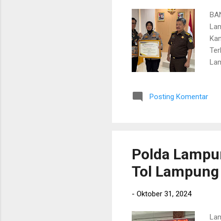
BAN
Lam
Kan
Ter
Lam
nya
“Pr
Posting Komentar
aku
Ter
Kom
jaw
Polda Lampun
Tol Lampung
-
Oktober 31, 2024
Lam