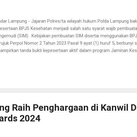
dar Lampung - Jajaran Polres/ta wilayah hukum Polda Lampung ba
esertaan BPJS Kesehatan menjadi salah satu syarat wajib pembuatan
gemudi (SIM). Kebijakan pembuatan SIM disertai menggunakan BPJ
ujuk Perpol Nomor 2 Tahun 2023 Pasal 9 ayat (1) huruf 5, berbuny
ampirkan tanda bukti kepesertaan aktif dalam program Jaminan Kes
id Humas Polda Lampung, Kombes Pol Umi Fadilah Astuti mengataka
kait penerbitan SIM tersebut akan dimulai pada 1 November 2024. "P
ambahan syarat kelengkapan penerbitan SIM disertai melampirkan s
ehatan pada semua kepolisian daerah, salah satunya adalah Polda 
onfirmasi, Kamis (31/10/2024). Disampaikan Umi, merujuk surat Tele
kaitan dengan hasil rapat evaluasi uji coba di tujuh Polda meliputi Ac
ng Raih Penghargaan di Kanwil 
ards 2024