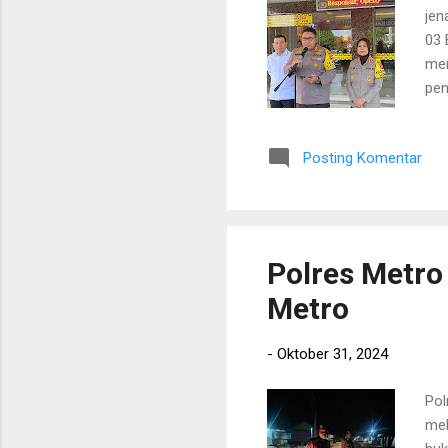
jen
03 
men
pen
sel
(31
Posting Komentar
men
bek
mas
sec
Polres Metro
Metro
-
Oktober 31, 2024
Pol
mel