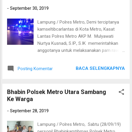
Kapolres Metro AKBP Ganda M.H Saragih,
-
September 30, 2019
S.IK mengatakan “Tugas Polri tidak akan bisa
terlaksana dan tercapai keberhasilan secara
Lampung / Polres Metro, Demi terciptanya
maksimal tanpa peran serta dari warga
kamseltibcarlantas di Kota Metro, Kasat
masyarakat, disamping itu berdialog dengan
Lantas Polres Metro AKP M. Mulyawati
masyarakat juga untuk menyampaikan
Nurtya Kusnadi, S.IP., S.IK memerintahkan
pesan-pesan kamtibmas, sehingga dapat
anggotanya untuk melaksanakan pam rawan
mengetahui perkembangan situasi
malam. Senin (30/09/19). Pam rawan malam
kamtibmas secara dini di masyarakat.
adalah kegiatan pemantauan dan pengaturan
BACA SELENGKAPNYA
Posting Komentar
arus lalu lintas di beberapa titik rawan
kemacetan dan jalur black spot pada saat
malam hari. Sebagai wujud pelayanan Prima
Bhabin Polsek Metro Utara Sambang
anggota Satlantas Polres Metro
Ke Warga
melaksanakan pengaturan dan pemantauan
lalu lintas serta membantu penyeberangan
-
September 28, 2019
masyarakat saat melintas. Anggota secara
bergilir sesuai dengan jadwal dan piket yang
Lampung / Polres Metro, Sabtu (28/09/19)
telah ditentukan wajib melaksanakan
personil Bhabinkamtibmas Polsek Metro