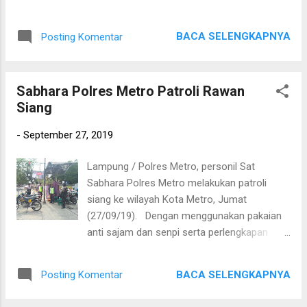
sasaran di sepanjang jalur jalan raya dan
lingkungan warga. Patroli yang di lakukan
BACA SELENGKAPNYA
Posting Komentar
pada malam hari ke sejumlah wilayah sepi
dan rawan terjadinya aksi tindak kejahatan
tersebut, dilakukan dengan mengendarai
Sabhara Polres Metro Patroli Rawan
mobil patroli back bone. Selain itu, petugas
Siang
juga memperhatikan situasi dan kondisi
dengan seksama. Jika mendapati orang yang
-
September 27, 2019
mencurigakan, petugas tidak segan untuk
memeriksanya dan antisipasi c3 Kapolres
Lampung / Polres Metro, personil Sat
Metro AKBP Ganda M.H Saragih,S.IK melalui
Sabhara Polres Metro melakukan patroli
Kapolsek Metro Selatan AKP Langgeng TS
siang ke wilayah Kota Metro, Jumat
mengatakan “patroli sebagai bentuk
(27/09/19). Dengan menggunakan pakaian
perlindungan, pengayoman dan pelayanan
anti sajam dan senpi serta perlengkapan
yang terbaik kepada warga masyarakat yang
senpi dan senter, personil Sat Sabhara
ada di wilayah hukum Polres Metro”.
melakasanakan patroli siang ke objek vital
BACA SELENGKAPNYA
Posting Komentar
Kota Metro dengan melakukan pengecekan
dan menyampaikan pesan kamtibmas