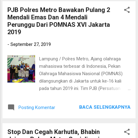
Personil Sat Sabhara pun juga menyambangi
PJB Polres Metro Bawakan Pulang 2
dan mengajak Satpam Pasar agar saling
Mendali Emas Dan 4 Mendali
bersinergi bersama-sama menjaga
Perunggu Dari POMNAS XVI Jakarta
lingkungan. Sementara itu Kasat Sabhara
2019
IPTU Tisompul mewakili Kapolres Metro
AKBP Ganda M.H Saragih, S.IK mengatakan
-
September 27, 2019
"kegiatan ini merupakan bentuk pelayan kami
kepada masyarakat, berbagai upaya telah
Lampung / Polres Metro, Ajang olahraga
kami lakukan seperti patroli pasar ini agar
mahasiswa terbesar di Indonesia, Pekan
terciptanya situasi yang aman dan kondusif
Olahraga Mahasiswa Nasional (POMNAS)
diwilayah Kota Metro".
dilangsungkan di Jakarta untuk ke-16 kali
pada tahun 2019 ini. Tim PJB (Persatuan
Judo Bhayangkara) Polres Metro dibawah
asuhan Hi. Wardi Sular dan Erliyanto dengan
BACA SELENGKAPNYA
Posting Komentar
dibawah pimpinan Bapak Kapolres Metro
AKBP Ganda M.H Saragih, S.IK, yang ikut
dalam ajang olahraga tersebut meraih 2
Stop Dan Cegah Karhutla, Bhabin
mendali emas dan 4 mendali perunggu.