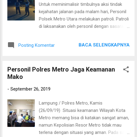
karhutla. Sementara itu Kapolres Metro
Untuk meminimalisir timbulnya aksi tindak
AKBP Ganda M.H Saragih, S.IK berharap,
kejahatan jalanan pada malam hari, Personil
dengan adanya sosialisasi ini dapat
Polsek Metro Utara melakukan patroli. Patroli
mencegah masyarakat melakukan
di laksanakan oleh personil dengan sasaran
pembakaran lahan yang dipergunakan untuk
di sepanjang jalur jalan raya dan lingkungan
berladang atau pembakaran sampah
warga. Patroli yang di lakukan pada malam
sembarangan. “walaupun di Kota Metro ini
BACA SELENGKAPNYA
Posting Komentar
hari ke sejumlah wilayah sepi dan rawan
tidak ada hutan, namun masih ada wilayah
terjadinya aksi tindak kejahatan tersebut,
pepohonan , Semoga masyarakat paham
dilakukan dengan mengendarai mobil patroli
dan mengerti pentingnya tidak bakar lahan
Personil Polres Metro Jaga Keamanan
back bone. Selain itu, petugas juga
atau membakar semba...
Mako
memperhatikan situasi dan kondisi dengan
seksama. Jika mendapati orang yang
-
September 26, 2019
mencurigakan, petugas tidak segan untuk
memeriksanya dan antisipasi c3 Kapolres
Lampung / Polres Metro, Kamis
Metro AKBP Ganda M.H Saragih, S.IK melalui
(26/09/19) Situasi keamanan Wilayah Kota
Kapolsek Metro Utara AKP A. Pancarudin,
Metro memang bisa di katakan sangat aman,
S.H mengatakan “patroli sebagai bentuk
namun Kepolisian Resor Metro tidak mau
perlindungan, pengayoman dan pelayanan
terlena dengan situasi yang aman. Pada saat
yang terbaik kepada warga masyarakat yang