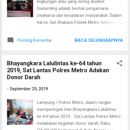
lingkungan atau yang sering disebut
unjuk rasa tersebut dapat kondusif,”.
Siskamling adalah bentuk pengamana
Sementara itu, Adapun tuntutan aksi unjuk
swakarsa dari kesadaran masyarakat. Dalam
rasa IMM Kota Metro yaitu, tolak capim KPK
hal ini, Sat Shabara Polsek Metro Selatan
terpilih yang bermasalah, tolak RUU KPK,
kunjungi Poskamling diwilayah Kecamatan
tolak pengesahan dan evaluasi pasal-pasal
Metro Selatan Kota Metro, Rabu (25/09/19).
yang tidak berpihak terhadap rakyat
BACA SELENGKAPNYA
Posting Komentar
Dalam kegiatan tersebut, personil
diantaranya pada “RKUHP, RUU Pertanahan,
menyampaikan pesan kamtibmas kepada
RUU Permasyarakatan, RUU Pesantren DLL”.
warga masyarakat agar dalam melakukan
Lanjut, Tangani...
Bhayangkara Lalulintas ke-64 tahun
tugas ronda senatiasa waspada terhadap
2019, Sat Lantas Polres Metro Adakan
orang yang tidak dikenal dan apa bila
Donor Darah
mengetahui adanya pelaku kejahatan agar
segera melaporkan ke Polsek terdekat
-
September 25, 2019
ataupun Polres Metro. Sementara itu
Kapolsek Metro Selatan AKP Langgeng TS
Lampung / Polres Metro, dalam rangka
mewakili Kapolres Metro AKBP Ganda M.H
memperingati Hari Bhayangkara Lalulintas
Saragih, S.Ik mengatakan "kegiatan sambang
ke-64 tahun 2019, Sat Lantas Polres Metro
dan pengecekan ini merupakan bentuk dari
melakukan kegiatan donor darah, Rabu
patroli dialogis agar terciptanya rasa aman