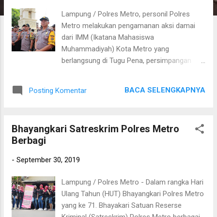
a
Lampung / Polres Metro, personil Polres
n
Metro melakukan pengamanan aksi damai
dari IMM (Ikatana Mahasiswa
Muhammadiyah) Kota Metro yang
berlangsung di Tugu Pena, persimpangan
jalan Masjid Taqwa dan di Polres Metro,
Senin (30/09/19). Pengamanan aksi damai
BACA SELENGKAPNYA
Posting Komentar
tersebut dibawah pimpinan Kapolres Metro
AKBP Ganda M.H Saragih, S.IK dengan
menerjunkan 201 personil yang terdiri dari
Bhayangkari Satreskrim Polres Metro
personil Polres dan Polsek jajaran. Kapolres
Berbagi
Metro menyambut baik aksi damai dari IMM
Metro tersebut dengan mengajak perwakilan
-
September 30, 2019
dari IMM menyampaikan aspirasinya di ruang
Rupatama Polres Metro. Kapolres
Lampung / Polres Metro - Dalam rangka Hari
Metro AKBP Ganda MH Saragih S.IK.,
Ulang Tahun (HUT) Bhayangkari Polres Metro
memastikan aspirasi yang
yang ke 71. Bhayakari Satuan Reserse
disampaikan Angkatan Muda Muhammadiyah