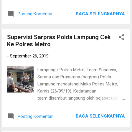
ini, personil Polres Metro melakukan
ada di wilayah hukum Polres Metro”.
peningkatan pengamanan Mako Polres
BACA SELENGKAPNYA
Posting Komentar
dengan mode satu pintu, Petugas juga
melakukan pemeriksaan terhadap barang
bawaaan tamu dengan memeriksa satu
Supervisi Sarpras Polda Lampung Cek
persatu baik barang bawaan/tas, maupun
Ke Polres Metro
bagasi motor dan mobil. Diberlakukan satu
pintu ini merupakan perintah dari Kapolres
-
September 26, 2019
Metro AKBP Ganda M.H Saragih, S.IK untuk
melaksanakan tugas Penjagaan Mako sesuai
Lampung / Polres Metro, Team Supervisi,
dengan SOP. Kapolres Metro
Sarana dan Prasarana (sarpras) Polda
mengatakan “Memang di wilayah hukum
Lampung mendatangi Mako Polres Metro,
Polres Metro ini aman namun kita tidak mau
Kamis (26/09/19). Kedatangan
lengah terlena dengan keadaan yang aman,
team disambut langsung oleh pejabat utama
ingat peribahasa air yang tenang bisa
Polres Metro. Kapolres Metro AKBP Ganda
menghanyutkan,kita tetap selalu siaga
M.H Saragih, S.IK mengatakan “Supervisi ini,
antisipasi hal-hal yang tidak di inginkan,”.
BACA SELENGKAPNYA
Posting Komentar
lanjutnya, dilakukan untuk mengecek kondisi
senjata api dan kendaraan dinas baik R2