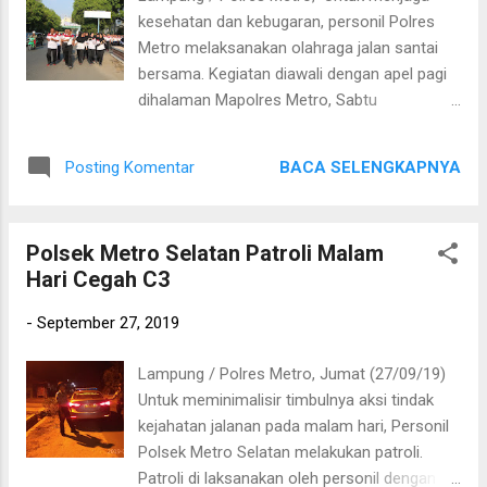
Metro AKBP Ganda M.H Saragih, S.IK
kesehatan dan kebugaran, personil Polres
mengatakan "kegiatan ini merupakan bentuk
Metro melaksanakan olahraga jalan santai
pelayan kami kepada masyarakat, berbagai
bersama. Kegiatan diawali dengan apel pagi
upaya telah kami lakukan seperti patroli
dihalaman Mapolres Metro, Sabtu
pasar ini agar terciptanya situasi yang aman
(28/09/19). Kegiatan Olahraga jalan santai ini
dan kondusif diwilayah Kota Metro".
juga diikuti oleh Waka Polres Metro KOMPOL
BACA SELENGKAPNYA
Posting Komentar
M. Darmawan, S.T bersama dengan pejabat
utama, para perwira, seluruh personil dan
Polsek jajaran serta ASN. Wakapolres Metro
Polsek Metro Selatan Patroli Malam
mengatakan “Kegiatan olahraga bersama ini
Hari Cegah C3
di lakukan selain untuk menjaga kesehatan
dan kebugaran juga untuk mempererat rasa
-
September 27, 2019
kebersamaan dan untuk menjalin silaturahmi
serta menjaga Komunikasi yang harmonis
Lampung / Polres Metro, Jumat (27/09/19)
antar anggota”. #metro #polresmetro
Untuk meminimalisir timbulnya aksi tindak
#polresmetrolampung
kejahatan jalanan pada malam hari, Personil
Polsek Metro Selatan melakukan patroli.
Patroli di laksanakan oleh personil dengan