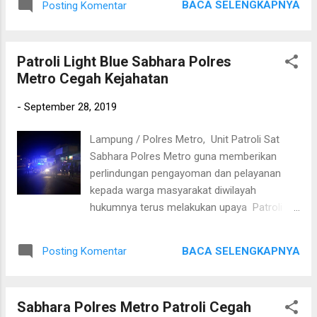
sejuk,". Disamping itu kegiatan tersebut juga
BACA SELENGKAPNYA
Posting Komentar
hari ke sejumlah wilayah sepi dan rawan
betujuan untuk mendekatkan diri dan
terjadinya aksi tindak kejahatan tersebut,
mempererat talisilaturahmi kepada warga
dilakukan dengan mengendarai mobil patroli
masyarakat khususnya yang berada diw...
Patroli Light Blue Sabhara Polres
back bone. Selain itu, petugas juga
Metro Cegah Kejahatan
memperhatikan situasi dan kondisi dengan
seksama. Jika mendapati orang yang
-
September 28, 2019
mencurigakan, petugas tidak segan untuk
memeriksanya dan antisipasi c3 Kapolres
Lampung / Polres Metro, Unit Patroli Sat
Metro AKBP Ganda M.H Saragih, S.IK melalui
Sabhara Polres Metro guna memberikan
Kapolsek Metro Utara AKP A. Pancarudin,
perlindungan pengayoman dan pelayanan
S.H mengatakan “patroli sebagai bentuk
kepada warga masyarakat diwilayah
perlindungan, pengayoman dan pelayanan
hukumnya terus melakukan upaya Patroli
yang terbaik kepada warga masyarakat yang
Blue Light pada jam-jam rawan terjadinya
ada di wilayah hukum Polres Metro”.
tindak kejahatan seperti di obyek-obyek Vital
BACA SELENGKAPNYA
Posting Komentar
yang ada di wilayah Kota Metro, Sabtu
(29/09/19). Adapun Patroli pada malam hari
dengan metode Blue Light yang dilakukan
Sabhara Polres Metro Patroli Cegah
oleh personil tersebut disamping untuk