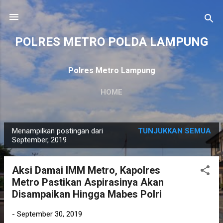
Langsung ke konten utama
POLRES METRO POLDA LAMPUNG
Polres Metro Lampung
HOME
Menampilkan postingan dari
TUNJUKKAN SEMUA
P
September, 2019
o
s
Aksi Damai IMM Metro, Kapolres
t
Metro Pastikan Aspirasinya Akan
i
Disampaikan Hingga Mabes Polri
n
g
-
September 30, 2019