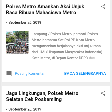
maupun R4 agar dalam pelaksanaan tugas
Polres Metro Amankan Aksi Unjuk
dapat berfungsi dengan baik tanpa kendala,".
Rasa Ribuan Mahasiswa Metro
Kapolres Metro juga memerintahkan bila ada
kerusakan dapat segera diperbaiki, serta
-
September 26, 2019
bertujuan untuk pengecekan kondisi
kendaraan dinas dan mengadakan
Lampung / Polres Metro, personil Polres
pembinaan logistik yang meliputi pembinaan
Metro bersama Sat Pol PP Kota Metro
materiil, dan fasilitas.
mengamankan berjalannya aksi unjuk rasa
dari HMI (Himpunan Masyarakat Indonesia)
Kota Metro, di Depan Kantor DPRD dan
Pemerintahan Kota Metro, Kamis (26/09/19).
Pengamanan aksi unjuk rasa ini dilakukan
BACA SELENGKAPNYA
Posting Komentar
oleh HMI Kota Metro yang berjumlah ribuan
massa yang melakukan aksi unjuk rasa.
Dibawah pimpinan Kabag ops Polres Metro
Jaga Lingkungan, Polsek Metro
AKP Hadi Sutomo personil mengamankan
Selatan Cek Poskamling
jalannya aksi unjuk rasa tersebut dengan
menerjunkan 150 personil Polres Metro.
-
September 26, 2019