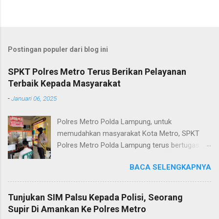
Postingan populer dari blog ini
SPKT Polres Metro Terus Berikan Pelayanan
Terbaik Kepada Masyarakat
-
Januari 06, 2025
Polres Metro Polda Lampung, untuk
memudahkan masyarakat Kota Metro, SPKT
Polres Metro Polda Lampung terus bertugas
memberikan pelayanan Kepolisian yang terbaik
BACA SELENGKAPNYA
terkait layanan pengaduan, pelayanan SKCK dan
pelayanan Identifikasi sidik jari secara terpadu
kepada masyarakat. Senin (06/01/2025) Dalam
Tunjukan SIM Palsu Kepada Polisi, Seorang
mewujudkan pelayanan prima kepolisian, SPKT
Supir Di Amankan Ke Polres Metro
Polres Metro selaku pelayan masyarakat telah