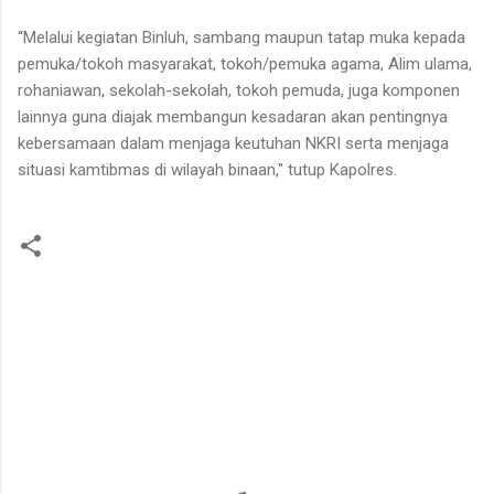
“Melalui kegiatan Binluh, sambang maupun tatap muka kepada
pemuka/tokoh masyarakat, tokoh/pemuka agama, Alim ulama,
rohaniawan, sekolah-sekolah, tokoh pemuda, juga komponen
lainnya guna diajak membangun kesadaran akan pentingnya
kebersamaan dalam menjaga keutuhan NKRI serta menjaga
situasi kamtibmas di wilayah binaan," tutup Kapolres.
K
o
m
e
n
t
a