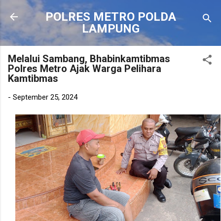
Langsung ke konten utama
POLRES METRO POLDA
LAMPUNG
Melalui Sambang, Bhabinkamtibmas
Polres Metro Ajak Warga Pelihara
Kamtibmas
-
September 25, 2024