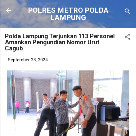
Langsung ke konten utama
POLRES METRO POLDA
LAMPUNG
Polda Lampung Terjunkan 113 Personel
Amankan Pengundian Nomor Urut
Cagub
-
September 23, 2024