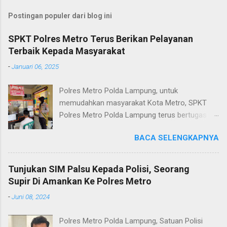
Postingan populer dari blog ini
SPKT Polres Metro Terus Berikan Pelayanan
Terbaik Kepada Masyarakat
-
Januari 06, 2025
Polres Metro Polda Lampung, untuk
memudahkan masyarakat Kota Metro, SPKT
Polres Metro Polda Lampung terus bertugas
memberikan pelayanan Kepolisian yang terbaik
BACA SELENGKAPNYA
terkait layanan pengaduan, pelayanan SKCK dan
pelayanan Identifikasi sidik jari secara terpadu
kepada masyarakat. Senin (06/01/2025) Dalam
Tunjukan SIM Palsu Kepada Polisi, Seorang
mewujudkan pelayanan prima kepolisian, SPKT
Supir Di Amankan Ke Polres Metro
Polres Metro selaku pelayan masyarakat telah
-
Juni 08, 2024
berusaha memberikan pelayanan terbaik
kepada masyarakat. Kapolres Metro AKBP
Polres Metro Polda Lampung, Satuan Polisi
Heri Sulistyo Nugroho S.IK, M.IK mengatakan