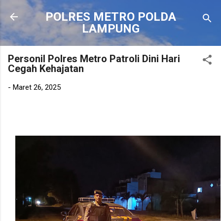
Langsung ke konten utama
POLRES METRO POLDA
LAMPUNG
Personil Polres Metro Patroli Dini Hari
Cegah Kehajatan
-
Maret 26, 2025