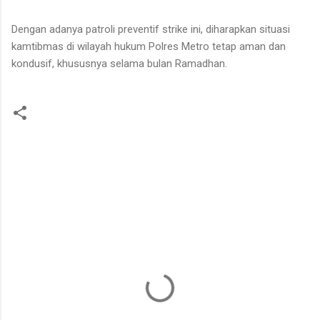
Dengan adanya patroli preventif strike ini, diharapkan situasi
kamtibmas di wilayah hukum Polres Metro tetap aman dan
kondusif, khususnya selama bulan Ramadhan.
K
o
m
e
n
t
a
r