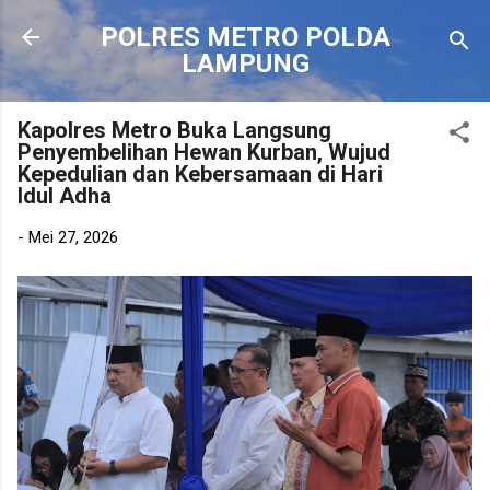
Langsung ke konten utama
POLRES METRO POLDA
LAMPUNG
Kapolres Metro Buka Langsung
Penyembelihan Hewan Kurban, Wujud
Kepedulian dan Kebersamaan di Hari
Idul Adha
-
Mei 27, 2026