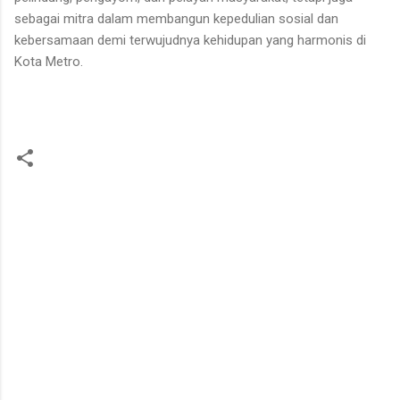
sebagai mitra dalam membangun kepedulian sosial dan
kebersamaan demi terwujudnya kehidupan yang harmonis di
Kota Metro.
K
o
m
e
n
t
a
r