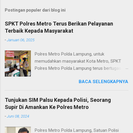
Postingan populer dari blog ini
SPKT Polres Metro Terus Berikan Pelayanan
Terbaik Kepada Masyarakat
-
Januari 06, 2025
Polres Metro Polda Lampung, untuk
memudahkan masyarakat Kota Metro, SPKT
Polres Metro Polda Lampung terus bertugas
memberikan pelayanan Kepolisian yang terbaik
BACA SELENGKAPNYA
terkait layanan pengaduan, pelayanan SKCK dan
pelayanan Identifikasi sidik jari secara terpadu
kepada masyarakat. Senin (06/01/2025) Dalam
Tunjukan SIM Palsu Kepada Polisi, Seorang
mewujudkan pelayanan prima kepolisian, SPKT
Supir Di Amankan Ke Polres Metro
Polres Metro selaku pelayan masyarakat telah
-
Juni 08, 2024
berusaha memberikan pelayanan terbaik
kepada masyarakat. Kapolres Metro AKBP
Polres Metro Polda Lampung, Satuan Polisi
Heri Sulistyo Nugroho S.IK, M.IK mengatakan