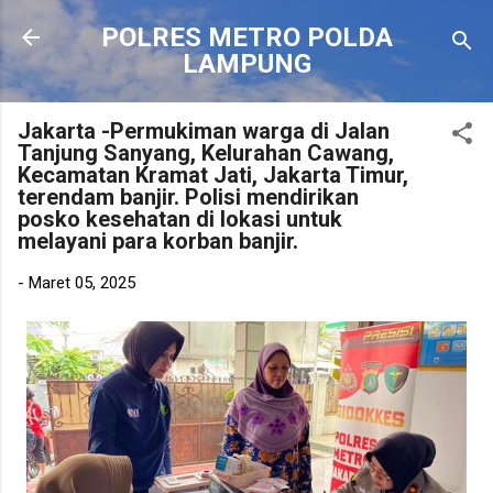
Langsung ke konten utama
POLRES METRO POLDA
LAMPUNG
Jakarta -Permukiman warga di Jalan
Tanjung Sanyang, Kelurahan Cawang,
Kecamatan Kramat Jati, Jakarta Timur,
terendam banjir. Polisi mendirikan
posko kesehatan di lokasi untuk
melayani para korban banjir.
-
Maret 05, 2025