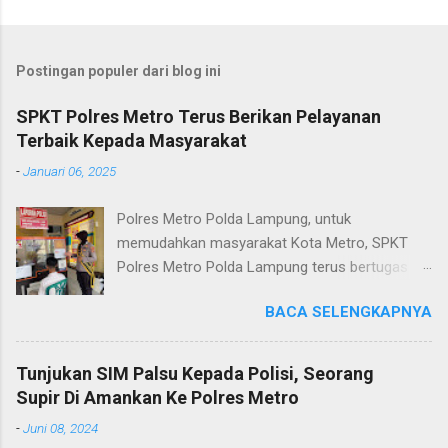
Postingan populer dari blog ini
SPKT Polres Metro Terus Berikan Pelayanan
Terbaik Kepada Masyarakat
-
Januari 06, 2025
Polres Metro Polda Lampung, untuk
memudahkan masyarakat Kota Metro, SPKT
Polres Metro Polda Lampung terus bertugas
memberikan pelayanan Kepolisian yang terbaik
BACA SELENGKAPNYA
terkait layanan pengaduan, pelayanan SKCK dan
pelayanan Identifikasi sidik jari secara terpadu
kepada masyarakat. Senin (06/01/2025) Dalam
Tunjukan SIM Palsu Kepada Polisi, Seorang
mewujudkan pelayanan prima kepolisian, SPKT
Supir Di Amankan Ke Polres Metro
Polres Metro selaku pelayan masyarakat telah
-
Juni 08, 2024
berusaha memberikan pelayanan terbaik