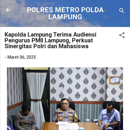
Langsung ke konten utama
POLRES METRO POLDA
LAMPUNG
Kapolda Lampung Terima Audiensi
Pengurus PMII Lampung, Perkuat
Sinergitas Polri dan Mahasiswa
-
Maret 06, 2025