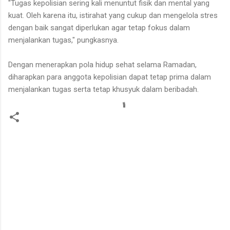
"Tugas kepolisian sering kali menuntut fisik dan mental yang
kuat. Oleh karena itu, istirahat yang cukup dan mengelola stres
dengan baik sangat diperlukan agar tetap fokus dalam
menjalankan tugas," pungkasnya.
Dengan menerapkan pola hidup sehat selama Ramadan,
diharapkan para anggota kepolisian dapat tetap prima dalam
menjalankan tugas serta tetap khusyuk dalam beribadah.
K
o
m
e
n
t
a