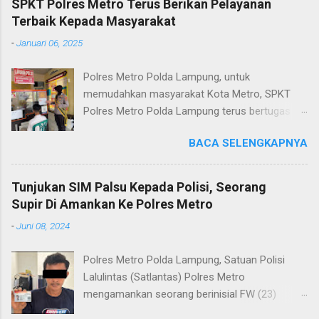
SPKT Polres Metro Terus Berikan Pelayanan
Terbaik Kepada Masyarakat
-
Januari 06, 2025
Polres Metro Polda Lampung, untuk
memudahkan masyarakat Kota Metro, SPKT
Polres Metro Polda Lampung terus bertugas
memberikan pelayanan Kepolisian yang terbaik
BACA SELENGKAPNYA
terkait layanan pengaduan, pelayanan SKCK dan
pelayanan Identifikasi sidik jari secara terpadu
kepada masyarakat. Senin (06/01/2025) Dalam
Tunjukan SIM Palsu Kepada Polisi, Seorang
mewujudkan pelayanan prima kepolisian, SPKT
Supir Di Amankan Ke Polres Metro
Polres Metro selaku pelayan masyarakat telah
-
Juni 08, 2024
berusaha memberikan pelayanan terbaik
kepada masyarakat. Kapolres Metro AKBP
Polres Metro Polda Lampung, Satuan Polisi
Heri Sulistyo Nugroho S.IK, M.IK mengatakan
Lalulintas (Satlantas) Polres Metro
“SPKT Polres Metro akan terus berusaha
mengamankan seorang berinisial FW (23)
memberikan pelayanan yang terbaik kepada
warga Lampung Tengah yang merupakan supir
masyarakat yang membutuhkan pelayanan