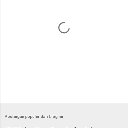
n
t
a
r
Postingan populer dari blog ini