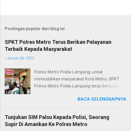
Postingan populer dari blog ini
SPKT Polres Metro Terus Berikan Pelayanan
Terbaik Kepada Masyarakat
-
Januari 06, 2025
Polres Metro Polda Lampung, untuk
memudahkan masyarakat Kota Metro, SPKT
Polres Metro Polda Lampung terus bertugas
memberikan pelayanan Kepolisian yang terbaik
BACA SELENGKAPNYA
terkait layanan pengaduan, pelayanan SKCK dan
pelayanan Identifikasi sidik jari secara terpadu
kepada masyarakat. Senin (06/01/2025) Dalam
Tunjukan SIM Palsu Kepada Polisi, Seorang
mewujudkan pelayanan prima kepolisian, SPKT
Supir Di Amankan Ke Polres Metro
Polres Metro selaku pelayan masyarakat telah