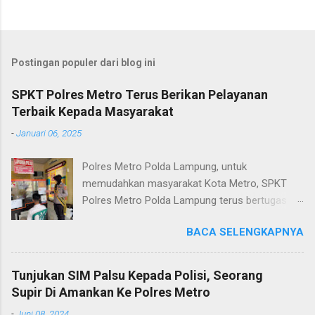
Postingan populer dari blog ini
SPKT Polres Metro Terus Berikan Pelayanan
Terbaik Kepada Masyarakat
-
Januari 06, 2025
Polres Metro Polda Lampung, untuk
memudahkan masyarakat Kota Metro, SPKT
Polres Metro Polda Lampung terus bertugas
memberikan pelayanan Kepolisian yang terbaik
BACA SELENGKAPNYA
terkait layanan pengaduan, pelayanan SKCK dan
pelayanan Identifikasi sidik jari secara terpadu
kepada masyarakat. Senin (06/01/2025) Dalam
Tunjukan SIM Palsu Kepada Polisi, Seorang
mewujudkan pelayanan prima kepolisian, SPKT
Supir Di Amankan Ke Polres Metro
Polres Metro selaku pelayan masyarakat telah
-
Juni 08, 2024