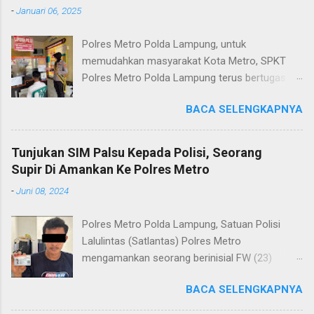
-
Januari 06, 2025
Polres Metro Polda Lampung, untuk
memudahkan masyarakat Kota Metro, SPKT
Polres Metro Polda Lampung terus bertugas
memberikan pelayanan Kepolisian yang terbaik
BACA SELENGKAPNYA
terkait layanan pengaduan, pelayanan SKCK dan
pelayanan Identifikasi sidik jari secara terpadu
kepada masyarakat. Senin (06/01/2025) Dalam
Tunjukan SIM Palsu Kepada Polisi, Seorang
mewujudkan pelayanan prima kepolisian, SPKT
Supir Di Amankan Ke Polres Metro
Polres Metro selaku pelayan masyarakat telah
-
Juni 08, 2024
berusaha memberikan pelayanan terbaik
kepada masyarakat. Kapolres Metro AKBP
Polres Metro Polda Lampung, Satuan Polisi
Heri Sulistyo Nugroho S.IK, M.IK mengatakan
Lalulintas (Satlantas) Polres Metro
“SPKT Polres Metro akan terus berusaha
mengamankan seorang berinisial FW (23)
memberikan pelayanan yang terbaik kepada
warga Lampung Tengah yang merupakan supir
masyarakat yang membutuhkan pelayanan
BACA SELENGKAPNYA
Truk pelanggar lalulintas dan menggunakan
kepolisian, baik informasi maupun pelayanan
Surat Izin Mengemudi (SIM) kategori BII Umum
lainnya.” “SPKT adalah pusat jaringan dari