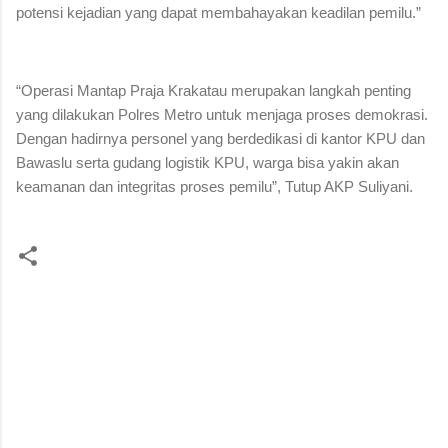
potensi kejadian yang dapat membahayakan keadilan pemilu.”
“Operasi Mantap Praja Krakatau merupakan langkah penting
yang dilakukan Polres Metro untuk menjaga proses demokrasi.
Dengan hadirnya personel yang berdedikasi di kantor KPU dan
Bawaslu serta gudang logistik KPU, warga bisa yakin akan
keamanan dan integritas proses pemilu”, Tutup AKP Suliyani.
K
o
m
e
n
t