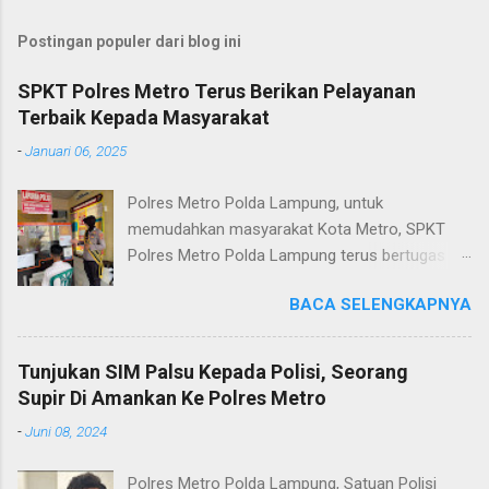
Postingan populer dari blog ini
SPKT Polres Metro Terus Berikan Pelayanan
Terbaik Kepada Masyarakat
-
Januari 06, 2025
Polres Metro Polda Lampung, untuk
memudahkan masyarakat Kota Metro, SPKT
Polres Metro Polda Lampung terus bertugas
memberikan pelayanan Kepolisian yang terbaik
BACA SELENGKAPNYA
terkait layanan pengaduan, pelayanan SKCK dan
pelayanan Identifikasi sidik jari secara terpadu
kepada masyarakat. Senin (06/01/2025) Dalam
Tunjukan SIM Palsu Kepada Polisi, Seorang
mewujudkan pelayanan prima kepolisian, SPKT
Supir Di Amankan Ke Polres Metro
Polres Metro selaku pelayan masyarakat telah
-
Juni 08, 2024
berusaha memberikan pelayanan terbaik
kepada masyarakat. Kapolres Metro AKBP
Polres Metro Polda Lampung, Satuan Polisi