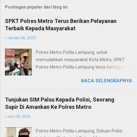
Postingan populer dari blog ini
SPKT Polres Metro Terus Berikan Pelayanan
Terbaik Kepada Masyarakat
-
Januari 06, 2025
Polres Metro Polda Lampung, untuk
memudahkan masyarakat Kota Metro, SPKT
Polres Metro Polda Lampung terus bertugas
memberikan pelayanan Kepolisian yang terbaik
BACA SELENGKAPNYA
terkait layanan pengaduan, pelayanan SKCK dan
pelayanan Identifikasi sidik jari secara terpadu
kepada masyarakat. Senin (06/01/2025) Dalam
Tunjukan SIM Palsu Kepada Polisi, Seorang
mewujudkan pelayanan prima kepolisian, SPKT
Supir Di Amankan Ke Polres Metro
Polres Metro selaku pelayan masyarakat telah
-
Juni 08, 2024
berusaha memberikan pelayanan terbaik
kepada masyarakat. Kapolres Metro AKBP
Polres Metro Polda Lampung, Satuan Polisi
Heri Sulistyo Nugroho S.IK, M.IK mengatakan