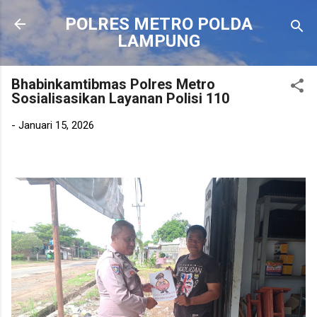
Langsung ke konten utama
POLRES METRO POLDA
LAMPUNG
Bhabinkamtibmas Polres Metro
Sosialisasikan Layanan Polisi 110
-
Januari 15, 2026