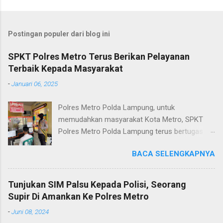
Postingan populer dari blog ini
SPKT Polres Metro Terus Berikan Pelayanan
Terbaik Kepada Masyarakat
-
Januari 06, 2025
Polres Metro Polda Lampung, untuk
memudahkan masyarakat Kota Metro, SPKT
Polres Metro Polda Lampung terus bertugas
memberikan pelayanan Kepolisian yang terbaik
BACA SELENGKAPNYA
terkait layanan pengaduan, pelayanan SKCK dan
pelayanan Identifikasi sidik jari secara terpadu
kepada masyarakat. Senin (06/01/2025) Dalam
Tunjukan SIM Palsu Kepada Polisi, Seorang
mewujudkan pelayanan prima kepolisian, SPKT
Supir Di Amankan Ke Polres Metro
Polres Metro selaku pelayan masyarakat telah
-
Juni 08, 2024
berusaha memberikan pelayanan terbaik