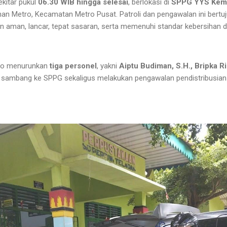
ekitar pukul
06.30 WIB hingga selesai
, berlokasi di
SPPG YYS Kema
rahan Metro, Kecamatan Metro Pusat. Patroli dan pengawalan ini bert
an aman, lancar, tepat sasaran, serta memenuhi standar kebersihan 
ro menurunkan
tiga personel
, yakni
Aiptu Budiman, S.H., Bripka R
i sambang ke SPPG sekaligus melakukan pengawalan pendistribusia