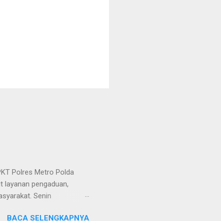
KT Polres Metro Polda
it layanan pengaduan,
asyarakat. Senin
etro selaku pelayan
BACA SELENGKAPNYA
at. Kapolres Metro AKBP