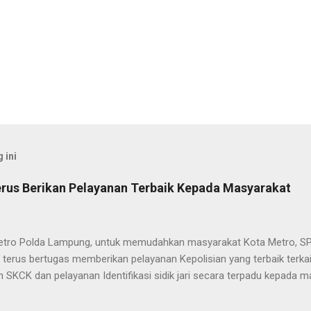
 ini
rus Berikan Pelayanan Terbaik Kepada Masyarakat
etro Polda Lampung, untuk memudahkan masyarakat Kota Metro, SP
terus bertugas memberikan pelayanan Kepolisian yang terbaik terka
 SKCK dan pelayanan Identifikasi sidik jari secara terpadu kepada m
025) Dalam mewujudkan pelayanan prima kepolisian, SPKT Polres M
at telah berusaha memberikan pelayanan terbaik kepada masyarak