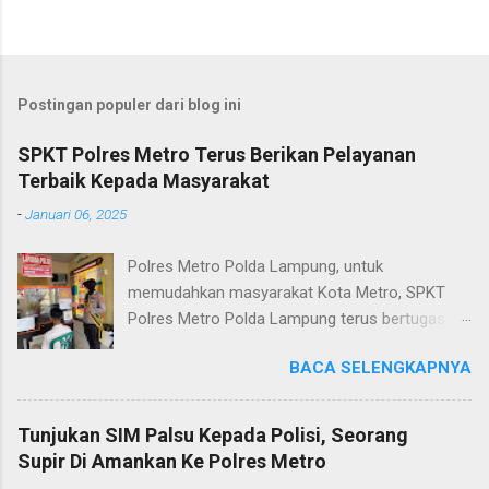
Postingan populer dari blog ini
SPKT Polres Metro Terus Berikan Pelayanan
Terbaik Kepada Masyarakat
-
Januari 06, 2025
Polres Metro Polda Lampung, untuk
memudahkan masyarakat Kota Metro, SPKT
Polres Metro Polda Lampung terus bertugas
memberikan pelayanan Kepolisian yang terbaik
BACA SELENGKAPNYA
terkait layanan pengaduan, pelayanan SKCK dan
pelayanan Identifikasi sidik jari secara terpadu
kepada masyarakat. Senin (06/01/2025) Dalam
Tunjukan SIM Palsu Kepada Polisi, Seorang
mewujudkan pelayanan prima kepolisian, SPKT
Supir Di Amankan Ke Polres Metro
Polres Metro selaku pelayan masyarakat telah