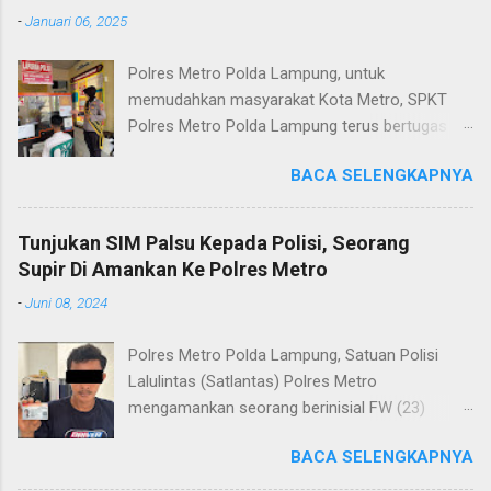
-
Januari 06, 2025
Polres Metro Polda Lampung, untuk
memudahkan masyarakat Kota Metro, SPKT
Polres Metro Polda Lampung terus bertugas
memberikan pelayanan Kepolisian yang terbaik
BACA SELENGKAPNYA
terkait layanan pengaduan, pelayanan SKCK dan
pelayanan Identifikasi sidik jari secara terpadu
kepada masyarakat. Senin (06/01/2025) Dalam
Tunjukan SIM Palsu Kepada Polisi, Seorang
mewujudkan pelayanan prima kepolisian, SPKT
Supir Di Amankan Ke Polres Metro
Polres Metro selaku pelayan masyarakat telah
-
Juni 08, 2024
berusaha memberikan pelayanan terbaik
kepada masyarakat. Kapolres Metro AKBP
Polres Metro Polda Lampung, Satuan Polisi
Heri Sulistyo Nugroho S.IK, M.IK mengatakan
Lalulintas (Satlantas) Polres Metro
“SPKT Polres Metro akan terus berusaha
mengamankan seorang berinisial FW (23)
memberikan pelayanan yang terbaik kepada
warga Lampung Tengah yang merupakan supir
masyarakat yang membutuhkan pelayanan
BACA SELENGKAPNYA
Truk pelanggar lalulintas dan menggunakan
kepolisian, baik informasi maupun pelayanan
Surat Izin Mengemudi (SIM) kategori BII Umum