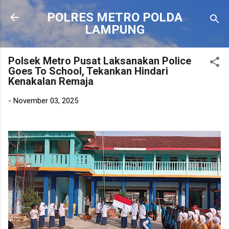
Langsung ke konten utama
POLRES METRO POLDA
LAMPUNG
Polsek Metro Pusat Laksanakan Police
Goes To School, Tekankan Hindari
Kenakalan Remaja
-
November 03, 2025