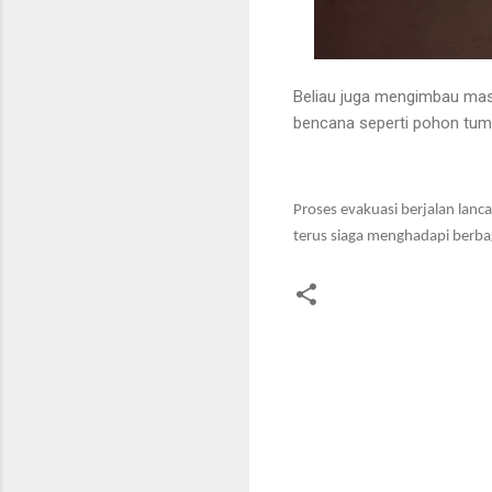
Beliau juga mengimbau mas
bencana seperti pohon tumb
Proses evakuasi berjalan lanc
terus siaga menghadapi berba
K
o
m
e
n