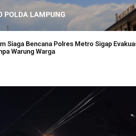
Langsung ke konten utama
O POLDA LAMPUNG
im Siaga Bencana Polres Metro Sigap Evakua
mpa Warung Warga