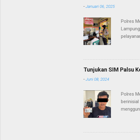
-
Januari 06, 2025
Polres M
Lampung 
pelayanan
(06/01/2
masyarak
Heri Sul
pelayana
Tunjukan SIM Palsu K
maupun pe
-
Juni 08, 2024
menerima
diteruska
Polres M
pidana, a
berinisia
mengguna
Heri Suli
diamanka
Nasution
melakukan