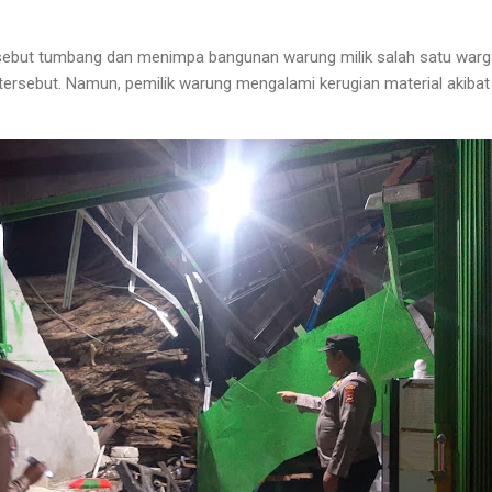
sebut tumbang dan menimpa bangunan warung milik salah satu warga
 tersebut. Namun, pemilik warung mengalami kerugian material akib