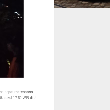
rak cepat merespons
 pukul 17.50 WIB di Jl.