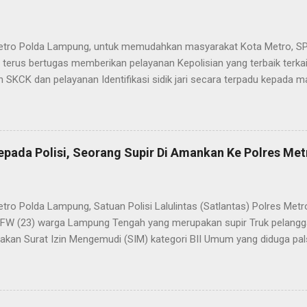
etro Polda Lampung, untuk memudahkan masyarakat Kota Metro, SP
terus bertugas memberikan pelayanan Kepolisian yang terbaik terka
 SKCK dan pelayanan Identifikasi sidik jari secara terpadu kepada m
025) Dalam mewujudkan pelayanan prima kepolisian, SPKT Polres M
at telah berusaha memberikan pelayanan terbaik kepada masyarak
istyo Nugroho S.IK, M.IK mengatakan “SPKT Polres Metro akan teru
n yang terbaik kepada masyarakat yang membutuhkan pelayanan kepol
epada Polisi, Seorang Supir Di Amankan Ke Polres Met
layanan lainnya.” “SPKT adalah pusat jaringan dari sistem fungsi Ke
 laporan dari masyarakat maka SPKT akan menentukan kemana lapo
n untuk proses selanjutnya, bisa ke fungsi Reserse Kriminal jika itu
etro Polda Lampung, Satuan Polisi Lalulintas (Satlantas) Polres M
tau ke fungs...
l FW (23) warga Lampung Tengah yang merupakan supir Truk pelanggar
kan Surat Izin Mengemudi (SIM) kategori BII Umum yang diduga pa
styo Nugroho, S.IK, M.IK melalui Kasat Lantas IPTU Sulkhan, SH menje
n lantaran melanggar lalulintas dengan menerobos Traffic Light (TL
 dan masuk ke kawasan tertib lalulintas dalam kota. “Anggota Satla
 patroli hunting setelah itu ada kendaraan R6 yang melanggar laluli