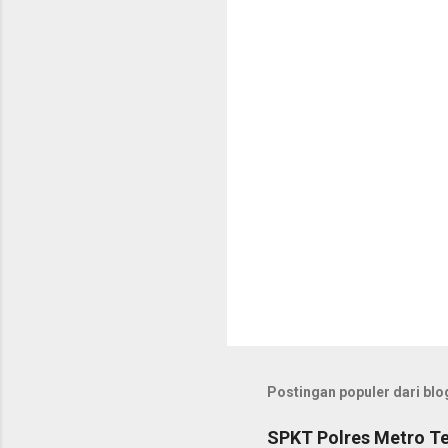
t
a
r
Postingan populer dari blog
SPKT Polres Metro Te