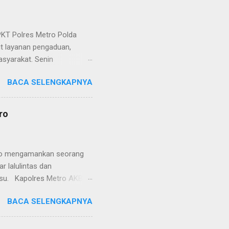
KT Polres Metro Polda
it layanan pengaduan,
asyarakat. Senin
etro selaku pelayan
BACA SELENGKAPNYA
at. Kapolres Metro AKBP
s berusaha memberikan
isian, baik informasi
ro
polisian, ketika telah
ran tersebut akan
 menyangkut masalah tindak
etro mengamankan seorang
 lalulintas dan
lsu. Kapolres Metro AKBP
laskan, supir truk tersebut
BACA SELENGKAPNYA
) simpang Taqwa, Jalan AH
ntas Polres Metro
ntas tepatnya di TL Taqwa