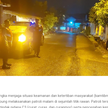
ngka menjaga situasi keamanan dan ketertiban masyarakat (kamtibma
ung melaksanakan patroli malam di sejumlah titik rawan. Patroli ter
 tindak pidana C3 (curat, curas, dan curanmor) serta pencegahan ke