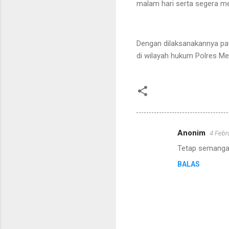
malam hari serta segera me
Dengan dilaksanakannya pat
di wilayah hukum Polres Me
Anonim
4 Febr
K
Tetap semangat
o
BALAS
m
e
n
t
a