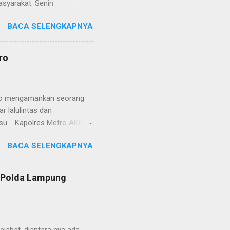
asyarakat. Senin
etro selaku pelayan
BACA SELENGKAPNYA
at. Kapolres Metro AKBP
s berusaha memberikan
isian, baik informasi
ro
polisian, ketika telah
ran tersebut akan
 menyangkut masalah tindak
etro mengamankan seorang
 lalulintas dan
lsu. Kapolres Metro AKBP
laskan, supir truk tersebut
BACA SELENGKAPNYA
) simpang Taqwa, Jalan AH
ntas Polres Metro
ntas tepatnya di TL Taqwa
s Polda Lampung
abis bongkar muat tepung
 tidak diperbolehkan bagi
 Metro segera memberhent...