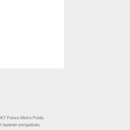
KT Polres Metro Polda
it layanan pengaduan,