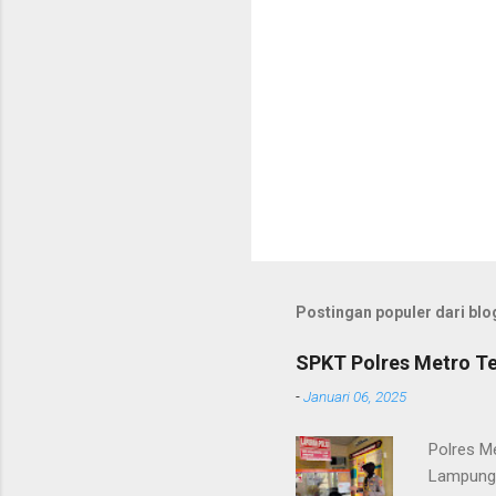
r
P
o
s
t
Postingan populer dari blog
i
n
g
SPKT Polres Metro Te
K
o
-
Januari 06, 2025
m
e
Polres M
n
Lampung 
t