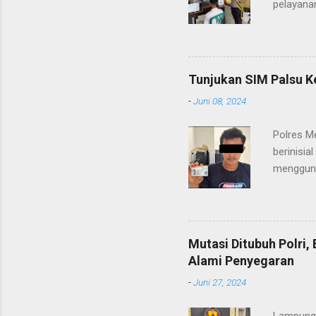
a
pelayanan
r
(06/01/2
masyarak
Heri Sul
pelayana
Tunjukan SIM Palsu K
maupun pe
-
Juni 08, 2024
menerima
diteruska
Polres M
pidana, a
berinisia
mengguna
Heri Suli
diamanka
Nasution
melakukan
Mutasi Ditubuh Polri
dari ara
Alami Penyegaran
dan dala
-
Juni 27, 2024
kendaraan