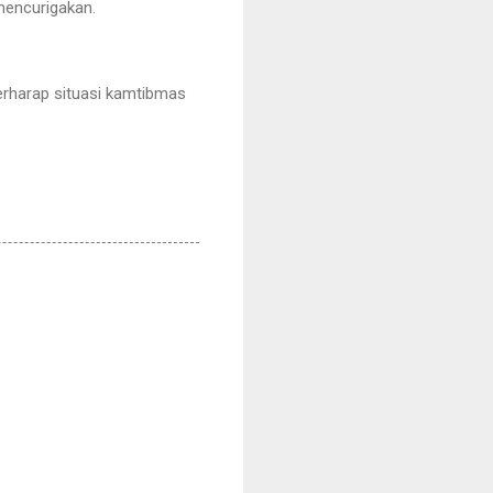
mencurigakan.
erharap situasi kamtibmas