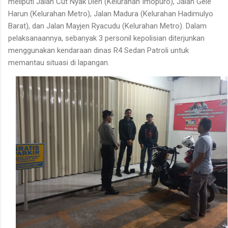
meliputi Jalan Cut Nyak Dien (Kelurahan Imopuro), Jalan Gele
Harun (Kelurahan Metro), Jalan Madura (Kelurahan Hadimulyo
Barat), dan Jalan Mayjen Ryacudu (Kelurahan Metro). Dalam
pelaksanaannya, sebanyak 3 personil kepolisian diterjunkan
menggunakan kendaraan dinas R4 Sedan Patroli untuk
memantau situasi di lapangan.