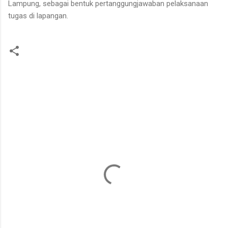
Lampung, sebagai bentuk pertanggungjawaban pelaksanaan
tugas di lapangan.
K
o
m
e
n
t
a
r