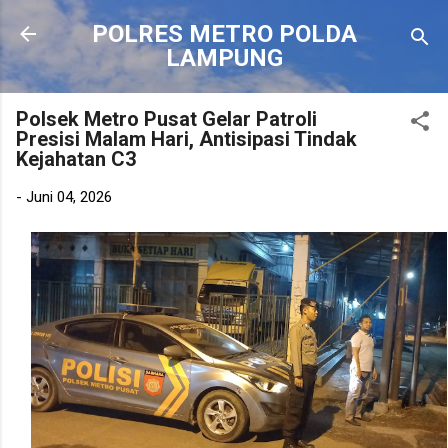
Langsung ke konten utama
POLRES METRO POLDA
LAMPUNG
Polsek Metro Pusat Gelar Patroli
Presisi Malam Hari, Antisipasi Tindak
Kejahatan C3
-
Juni 04, 2026