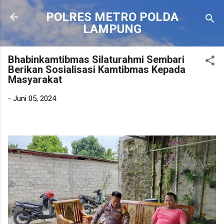
Langsung ke konten utama
POLRES METRO POLDA
LAMPUNG
Bhabinkamtibmas Silaturahmi Sembari
Berikan Sosialisasi Kamtibmas Kepada
Masyarakat
-
Juni 05, 2024