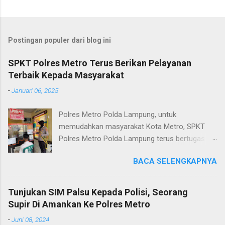
Postingan populer dari blog ini
SPKT Polres Metro Terus Berikan Pelayanan
Terbaik Kepada Masyarakat
-
Januari 06, 2025
Polres Metro Polda Lampung, untuk
memudahkan masyarakat Kota Metro, SPKT
Polres Metro Polda Lampung terus bertugas
memberikan pelayanan Kepolisian yang terbaik
BACA SELENGKAPNYA
terkait layanan pengaduan, pelayanan SKCK dan
pelayanan Identifikasi sidik jari secara terpadu
kepada masyarakat. Senin (06/01/2025) Dalam
Tunjukan SIM Palsu Kepada Polisi, Seorang
mewujudkan pelayanan prima kepolisian, SPKT
Supir Di Amankan Ke Polres Metro
Polres Metro selaku pelayan masyarakat telah
-
Juni 08, 2024
berusaha memberikan pelayanan terbaik