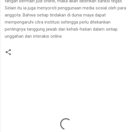
tangan bermain judi online, maka akan diberikan sanksi tegas.
Selain itu ia juga menyoroti penggunaan media sosial oleh para
anggota. Bahwa setiap tindakan di dunia maya dapat
mempengaruhi citra institusi sehingga perlu ditekankan
pentingnya tanggung jawab dan kehati-hatian dalam setiap
unggahan dan interaksi online.
K
o
m
e
n
t
a
r