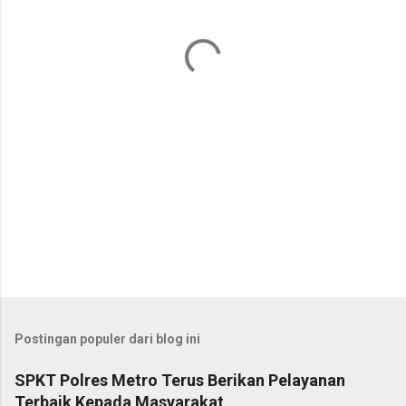
t
a
r
Postingan populer dari blog ini
SPKT Polres Metro Terus Berikan Pelayanan
Terbaik Kepada Masyarakat