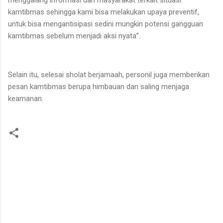
kamtibmas sehingga kami bisa melakukan upaya preventif,
untuk bisa mengantisipasi sedini mungkin potensi gangguan
kamtibmas sebelum menjadi aksi nyata”.
Selain itu, selesai sholat berjamaah, personil juga memberikan
pesan kamtibmas berupa himbauan dan saling menjaga
keamanan.
K
o
m
e
n