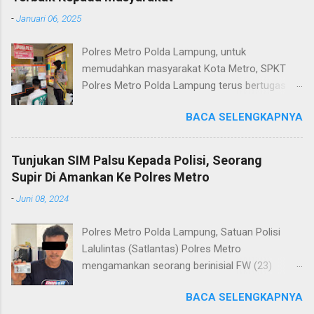
-
Januari 06, 2025
Polres Metro Polda Lampung, untuk
memudahkan masyarakat Kota Metro, SPKT
Polres Metro Polda Lampung terus bertugas
memberikan pelayanan Kepolisian yang terbaik
BACA SELENGKAPNYA
terkait layanan pengaduan, pelayanan SKCK dan
pelayanan Identifikasi sidik jari secara terpadu
kepada masyarakat. Senin (06/01/2025) Dalam
Tunjukan SIM Palsu Kepada Polisi, Seorang
mewujudkan pelayanan prima kepolisian, SPKT
Supir Di Amankan Ke Polres Metro
Polres Metro selaku pelayan masyarakat telah
-
Juni 08, 2024
berusaha memberikan pelayanan terbaik
kepada masyarakat. Kapolres Metro AKBP
Polres Metro Polda Lampung, Satuan Polisi
Heri Sulistyo Nugroho S.IK, M.IK mengatakan
Lalulintas (Satlantas) Polres Metro
“SPKT Polres Metro akan terus berusaha
mengamankan seorang berinisial FW (23)
memberikan pelayanan yang terbaik kepada
warga Lampung Tengah yang merupakan supir
masyarakat yang membutuhkan pelayanan
BACA SELENGKAPNYA
Truk pelanggar lalulintas dan menggunakan
kepolisian, baik informasi maupun pelayanan