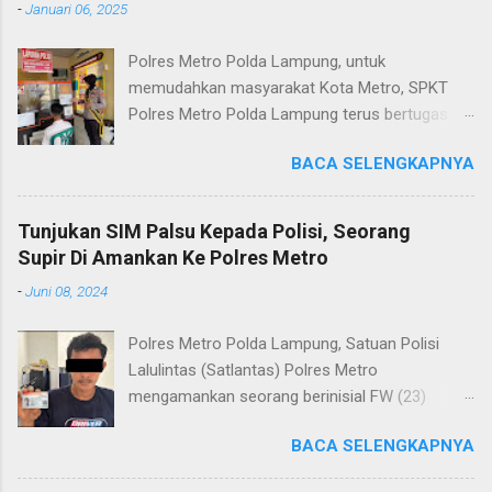
-
Januari 06, 2025
Polres Metro Polda Lampung, untuk
memudahkan masyarakat Kota Metro, SPKT
Polres Metro Polda Lampung terus bertugas
memberikan pelayanan Kepolisian yang terbaik
BACA SELENGKAPNYA
terkait layanan pengaduan, pelayanan SKCK dan
pelayanan Identifikasi sidik jari secara terpadu
kepada masyarakat. Senin (06/01/2025) Dalam
Tunjukan SIM Palsu Kepada Polisi, Seorang
mewujudkan pelayanan prima kepolisian, SPKT
Supir Di Amankan Ke Polres Metro
Polres Metro selaku pelayan masyarakat telah
-
Juni 08, 2024
berusaha memberikan pelayanan terbaik
kepada masyarakat. Kapolres Metro AKBP
Polres Metro Polda Lampung, Satuan Polisi
Heri Sulistyo Nugroho S.IK, M.IK mengatakan
Lalulintas (Satlantas) Polres Metro
“SPKT Polres Metro akan terus berusaha
mengamankan seorang berinisial FW (23)
memberikan pelayanan yang terbaik kepada
warga Lampung Tengah yang merupakan supir
masyarakat yang membutuhkan pelayanan
BACA SELENGKAPNYA
Truk pelanggar lalulintas dan menggunakan
kepolisian, baik informasi maupun pelayanan
Surat Izin Mengemudi (SIM) kategori BII Umum
lainnya.” “SPKT adalah pusat jaringan dari