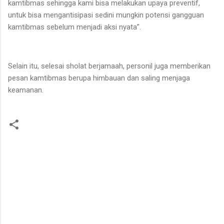
kamtibmas sehingga kami bisa melakukan upaya preventif,
untuk bisa mengantisipasi sedini mungkin potensi gangguan
kamtibmas sebelum menjadi aksi nyata”.
Selain itu, selesai sholat berjamaah, personil juga memberikan
pesan kamtibmas berupa himbauan dan saling menjaga
keamanan.
K
o
m
e
n
t