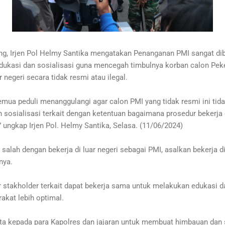
 Irjen Pol Helmy Santika mengatakan Penanganan PMI sangat di
edukasi dan sosialisasi guna mencegah timbulnya korban calon Pek
 negeri secara tidak resmi atau ilegal.
emua peduli menanggulangi agar calon PMI yang tidak resmi ini tid
n sosialisasi terkait dengan ketentuan bagaimana prosedur bekerja d
 ungkap Irjen Pol. Helmy Santika, Selasa. (11/06/2024)
salah dengan bekerja di luar negeri sebagai PMI, asalkan bekerja di 
nya.
 stakholder terkait dapat bekerja sama untuk melakukan edukasi da
kat lebih optimal.
ta kepada para Kapolres dan jajaran untuk membuat himbauan dan s