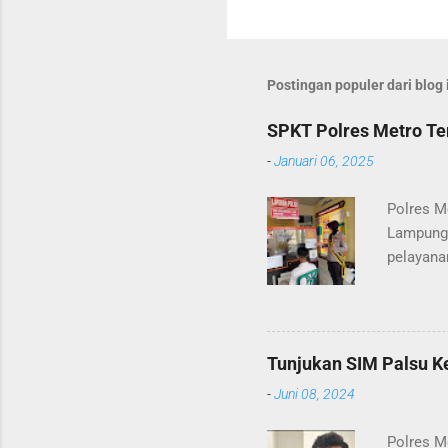
Postingan populer dari blog 
SPKT Polres Metro Te
-
Januari 06, 2025
Polres M
Lampung 
pelayana
(06/01/2
masyarak
Heri Sul
pelayana
Tunjukan SIM Palsu Ke
maupun p
-
Juni 08, 2024
menerima
diterusk
Polres M