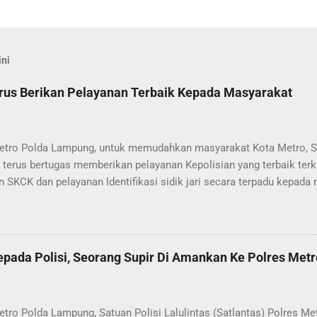
ini
rus Berikan Pelayanan Terbaik Kepada Masyarakat
etro Polda Lampung, untuk memudahkan masyarakat Kota Metro, S
terus bertugas memberikan pelayanan Kepolisian yang terbaik terk
n SKCK dan pelayanan Identifikasi sidik jari secara terpadu kepada
025) Dalam mewujudkan pelayanan prima kepolisian, SPKT Polres 
at telah berusaha memberikan pelayanan terbaik kepada masyara
istyo Nugroho S.IK, M.IK mengatakan “SPKT Polres Metro akan ter
n yang terbaik kepada masyarakat yang membutuhkan pelayanan kep
pada Polisi, Seorang Supir Di Amankan Ke Polres Metr
elayanan lainnya.” “SPKT adalah pusat jaringan dari sistem fungsi K
 laporan dari masyarakat maka SPKT akan menentukan kemana lap
an untuk proses selanjutnya, bisa ke fungsi Reserse Kriminal jika 
etro Polda Lampung, Satuan Polisi Lalulintas (Satlantas) Polres