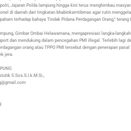
polri, Jajaran Polda lampung hingga kini terus menghimbau masyar
nel di daerah dari tingkatan bhabinkamtibmas agar rutin menggela
aham terhadap bahaya Tindak Pidana Perdagangan Orang," terang 
Lampung, Gimbar Ombai Helawarnana, mengapresiasi langka-langkah
port dan mendukung dalam pencegahan PMI illegal. Terlebih lagi
 perdagangan orang atau TPPO PMI tersebut dengan penerapan pasal
k jera.
MPUNG
utik S.Sos.S.I.k.M.Si.,
ng@gmail.com
g