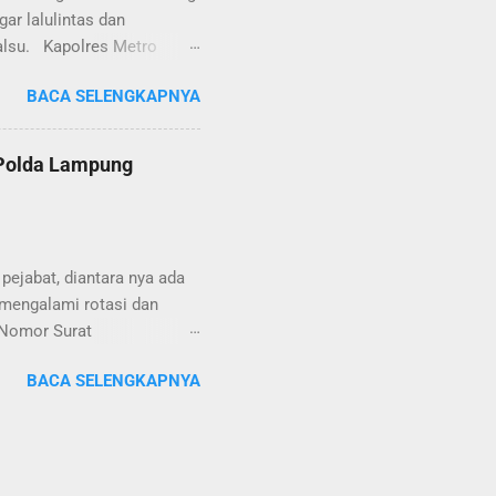
ar lalulintas dan
alsu. Kapolres Metro
SH menjelaskan, supir truk
BACA SELENGKAPNYA
 Light (TL) simpang Taqwa,
ggota Satlantas Polres
 lalulintas tepatnya di TL
 Polda Lampung
 ini sehabis bongkar muat
ng memang tidak
ari Satlantas Polres Metro
ejabat, diantara nya ada
mengalami rotasi dan
i Nomor Surat
u, 26 Juni 2024 yang
BACA SELENGKAPNYA
 telegram tersebut ada
 dimutasikan sebagai
 YOSEF BUDI MEYDIANTO
M.M. dimutasikan sebagai
um nya menjabat DIR