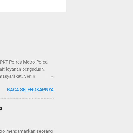
PKT Polres Metro Polda
ait layanan pengaduan,
 masyarakat. Senin
Metro selaku pelayan
BACA SELENGKAPNYA
kat. Kapolres Metro AKBP
us berusaha memberikan
olisian, baik informasi
o
epolisian, ketika telah
oran tersebut akan
itu menyangkut masalah
 Metro mengamankan seorang