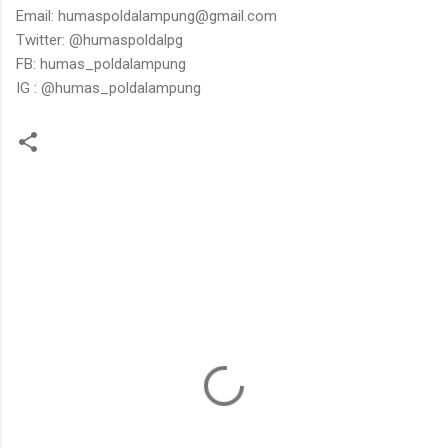
Email: humaspoldalampung@gmail.com
Twitter: @humaspoldalpg
FB: humas_poldalampung
IG : @humas_poldalampung
K
o
m
e
n
t
a
r