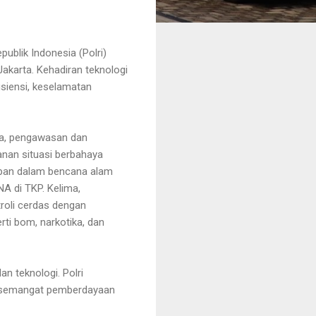
ublik Indonesia (Polri)
akarta. Kehadiran teknologi
siensi, keselamatan
ma, pengawasan dan
anan situasi berbahaya
rban dalam bencana alam
A di TKP. Kelima,
troli cerdas dengan
rti bom, narkotika, dan
n teknologi. Polri
n semangat pemberdayaan