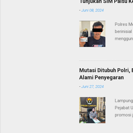
Tunjukan SIM Palsu K
maupun pe
-
Juni 08, 2024
menerima
diteruska
Polres M
pidana, a
berinisia
mengguna
Heri Suli
diamanka
Nasution
melakukan
Mutasi Ditubuh Polri
dari ara
Alami Penyegaran
dan dala
-
Juni 27, 2024
kendaraan
Lampung-
Pejabat 
promosi j
ST/1236/
ditandata