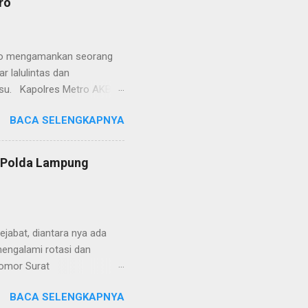
ro
polisian, ketika telah
ran tersebut akan
 menyangkut masalah tindak
etro mengamankan seorang
 lalulintas dan
lsu. Kapolres Metro AKBP
laskan, supir truk tersebut
BACA SELENGKAPNYA
) simpang Taqwa, Jalan AH
ntas Polres Metro
ntas tepatnya di TL Taqwa
s Polda Lampung
abis bongkar muat tepung
 tidak diperbolehkan bagi
 Metro segera memberhent...
jabat, diantara nya ada
engalami rotasi dan
Nomor Surat
, 26 Juni 2024 yang
BACA SELENGKAPNYA
telegram tersebut ada