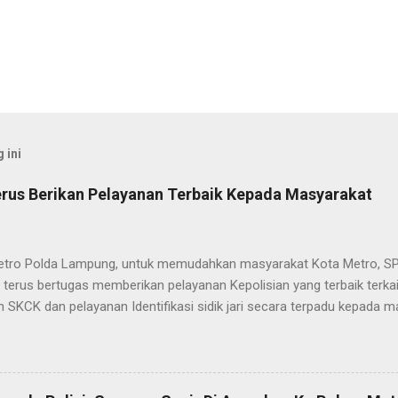
 ini
rus Berikan Pelayanan Terbaik Kepada Masyarakat
etro Polda Lampung, untuk memudahkan masyarakat Kota Metro, SP
terus bertugas memberikan pelayanan Kepolisian yang terbaik terka
 SKCK dan pelayanan Identifikasi sidik jari secara terpadu kepada m
025) Dalam mewujudkan pelayanan prima kepolisian, SPKT Polres M
at telah berusaha memberikan pelayanan terbaik kepada masyarak
istyo Nugroho S.IK, M.IK mengatakan “SPKT Polres Metro akan teru
n yang terbaik kepada masyarakat yang membutuhkan pelayanan kepol