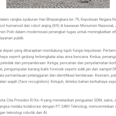
Dalam rangka syukuran Hari Bhayangkara ke-79, Kepolisian Negara Rep
ot humanoid dan robot anjing (K9) di kawasan Monumen Nasional, J
en Polri dalam modernisasi perangkat tugas untuk meningkatkan efi
elayanan publik.
sa depan yang diharapkan mendukung tujuh fungsi kepolisian. Perta
haya seperti gedung terbengkalai atau area bencana. Kedua, penang
 peledak dan penyanderaan. Ketiga, pencarian dan penyelamatan ko
 pengumpulan barang bukti forensik seperti sidik jari dan sampel DN
alui pemantauan pelanggaran dan identifikasi kendaraan. Keenam, pa
an wajah (face recognition). Ketujuh, deteksi bahan berbahaya sepe
Asta Cita Presiden RI Ke-4 yang menekankan penguatan SDM, sains, da
angsa melalui kolaborasi dengan PT SARI Teknologi, mencerminka
n teknologi robotik dan AI.