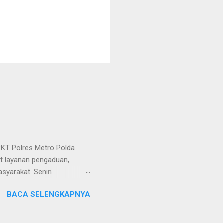
KT Polres Metro Polda
it layanan pengaduan,
asyarakat. Senin
etro selaku pelayan
BACA SELENGKAPNYA
at. Kapolres Metro AKBP
s berusaha memberikan
isian, baik informasi