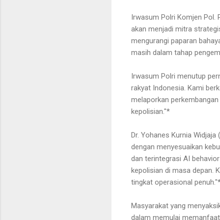
Irwasum Polri Komjen Pol. P
akan menjadi mitra strategi
mengurangi paparan bahaya 
masih dalam tahap pengemba
Irwasum Polri menutup pern
rakyat Indonesia. Kami berk
melaporkan perkembangan ri
kepolisian."*
Dr. Yohanes Kurnia Widjaja
dengan menyesuaikan kebut
dan terintegrasi AI behavi
kepolisian di masa depan.
tingkat operasional penuh.
Masyarakat yang menyaksik
dalam memulai memanfaatk