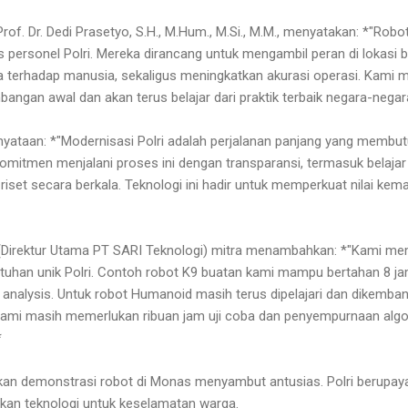
rof. Dr. Dedi Prasetyo, S.H., M.Hum., M.Si., M.M., menyatakan: *"Rob
s personel Polri. Mereka dirancang untuk mengambil peran di lokasi b
terhadap manusia, sekaligus meningkatkan akurasi operasi. Kami m
ngan awal dan akan terus belajar dari praktik terbaik negara-nega
yataan: *"Modernisasi Polri adalah perjalanan panjang yang membu
omitmen menjalani proses ini dengan transparansi, termasuk belajar 
set secara berkala. Teknologi ini hadir untuk memperkuat nilai ke
 (Direktur Utama PT SARI Teknologi) mitra menambahkan: *"Kami me
uhan unik Polri. Contoh robot K9 buatan kami mampu bertahan 8 j
or analysis. Untuk robot Humanoid masih terus dipelajari dan dikemb
 Kami masih memerlukan ribuan jam uji coba dan penyempurnaan al
"*
an demonstrasi robot di Monas menyambut antusias. Polri berupay
an teknologi untuk keselamatan warga.