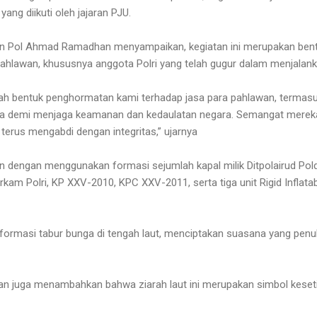
yang diikuti oleh jajaran PJU.
en Pol Ahmad Ramadhan menyampaikan, kegiatan ini merupakan ben
hlawan, khususnya anggota Polri yang telah gugur dalam menjalank
dalah bentuk penghormatan kami terhadap jasa para pahlawan, termasu
a demi menjaga keamanan dan kedaulatan negara. Semangat mereka 
 terus mengabdi dengan integritas,” ujarnya
kan dengan menggunakan formasi sejumlah kapal milik Ditpolairud Pol
rkam Polri, KP XXV-2010, KPC XXV-2011, serta tiga unit Rigid Inflatab
formasi tabur bunga di tengah laut, menciptakan suasana yang pen
 juga menambahkan bahwa ziarah laut ini merupakan simbol kesetiaan