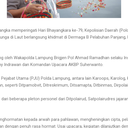
ngka memperingati Hari Bhayangkara ke-79, Kepolisian Daerah (Po
Bunga di Laut berlangsung khidmat di Dermaga B Pelabuhan Panjang
sung oleh Wakapolda Lampung Brigjen Pol Ahmad Ramadhan selaku In
ny Indrawan dan Komandan Upacara AKBP Suherwanto.
ara Pejabat Utama (PJU) Polda Lampung, antara lain Karoops, Karolog,
an, seperti Ditpamobvit, Ditreskrimum, Ditsamapta, Ditbinmas, Dirpola
 dari beberapa pleton personel dari Ditpolairud, Satpolairudres jajar
nghormatan kepada arwah para pahlawan, mengheningkan cipta, pel
 dengan penuh rasa hormat. Usai upacara, kegiatan dilanjutkan den