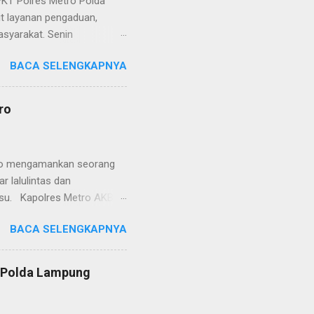
KT Polres Metro Polda
it layanan pengaduan,
asyarakat. Senin
etro selaku pelayan
BACA SELENGKAPNYA
at. Kapolres Metro AKBP
s berusaha memberikan
isian, baik informasi
ro
polisian, ketika telah
ran tersebut akan
 menyangkut masalah tindak
etro mengamankan seorang
 lalulintas dan
lsu. Kapolres Metro AKBP
laskan, supir truk tersebut
BACA SELENGKAPNYA
) simpang Taqwa, Jalan AH
ntas Polres Metro
ntas tepatnya di TL Taqwa
s Polda Lampung
abis bongkar muat tepung
 tidak diperbolehkan bagi