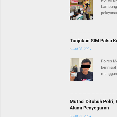
Polres M
Lampung 
pelayanan
(06/01/2
masyarak
Heri Sul
pelayana
Tunjukan SIM Palsu K
maupun pe
-
Juni 08, 2024
menerima
diteruska
Polres M
pidana, a
berinisia
mengguna
Heri Suli
diamanka
Nasution
melakukan
Mutasi Ditubuh Polri
dari ara
Alami Penyegaran
dan dala
-
Juni 27, 2024