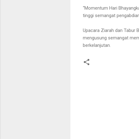
“Momentum Hari Bhayangkara
tinggi semangat pengabdian
Upacara Ziarah dan Tabur Bu
mengusung semangat memper
berkelanjutan.
K
o
m
e
n
t
a