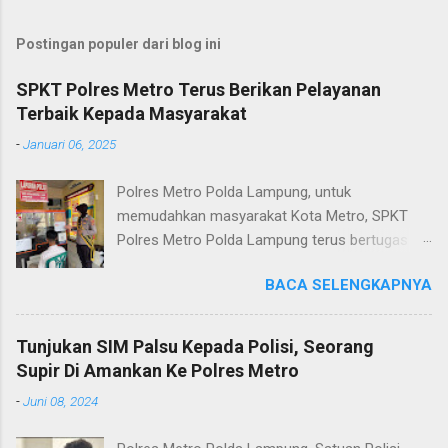
Postingan populer dari blog ini
SPKT Polres Metro Terus Berikan Pelayanan
Terbaik Kepada Masyarakat
-
Januari 06, 2025
Polres Metro Polda Lampung, untuk
memudahkan masyarakat Kota Metro, SPKT
Polres Metro Polda Lampung terus bertugas
memberikan pelayanan Kepolisian yang terbaik
BACA SELENGKAPNYA
terkait layanan pengaduan, pelayanan SKCK dan
pelayanan Identifikasi sidik jari secara terpadu
kepada masyarakat. Senin (06/01/2025) Dalam
Tunjukan SIM Palsu Kepada Polisi, Seorang
mewujudkan pelayanan prima kepolisian, SPKT
Supir Di Amankan Ke Polres Metro
Polres Metro selaku pelayan masyarakat telah
-
Juni 08, 2024
berusaha memberikan pelayanan terbaik
kepada masyarakat. Kapolres Metro AKBP