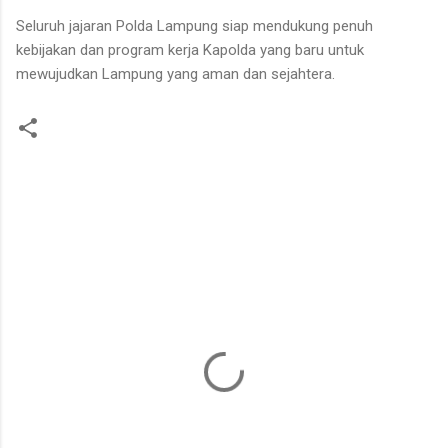
Seluruh jajaran Polda Lampung siap mendukung penuh
kebijakan dan program kerja Kapolda yang baru untuk
mewujudkan Lampung yang aman dan sejahtera.
K
o
m
e
n
t
a
r