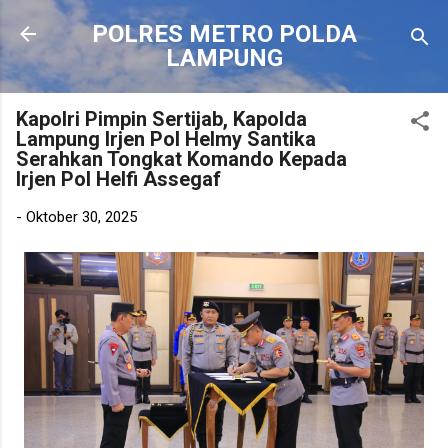
Langsung ke konten utama
POLRES METRO POLDA
LAMPUNG
Kapolri Pimpin Sertijab, Kapolda
Lampung Irjen Pol Helmy Santika
Serahkan Tongkat Komando Kepada
Irjen Pol Helfi Assegaf
-
Oktober 30, 2025