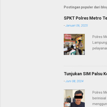
Postingan populer dari blog
SPKT Polres Metro Te
-
Januari 06, 2025
Polres M
Lampung 
pelayanan
(06/01/2
masyarak
Heri Sul
pelayana
Tunjukan SIM Palsu K
maupun pe
-
Juni 08, 2024
menerima
diteruska
Polres M
pidana, a
berinisia
mengguna