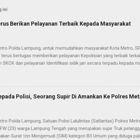
 ini
rus Berikan Pelayanan Terbaik Kepada Masyarakat
etro Polda Lampung, untuk memudahkan masyarakat Kota Metro, SP
terus bertugas memberikan pelayanan Kepolisian yang terbaik terka
 SKCK dan pelayanan Identifikasi sidik jari secara terpadu kepada m
025) Dalam mewujudkan pelayanan prima kepolisian, SPKT Polres M
at telah berusaha memberikan pelayanan terbaik kepada masyarak
istyo Nugroho S.IK, M.IK mengatakan “SPKT Polres Metro akan teru
n yang terbaik kepada masyarakat yang membutuhkan pelayanan kepol
epada Polisi, Seorang Supir Di Amankan Ke Polres Met
layanan lainnya.” “SPKT adalah pusat jaringan dari sistem fungsi Ke
 laporan dari masyarakat maka SPKT akan menentukan kemana lapo
n untuk proses selanjutnya, bisa ke fungsi Reserse Kriminal jika itu
etro Polda Lampung, Satuan Polisi Lalulintas (Satlantas) Polres M
tau ke fungs...
l FW (23) warga Lampung Tengah yang merupakan supir Truk pelanggar
kan Surat Izin Mengemudi (SIM) kategori BII Umum yang diduga pa