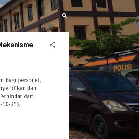
 Mekanisme
 bagi personel,
nyelidikan dan
erhindar dari
/10/25).