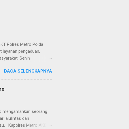
KT Polres Metro Polda
it layanan pengaduan,
asyarakat. Senin
etro selaku pelayan
BACA SELENGKAPNYA
at. Kapolres Metro AKBP
s berusaha memberikan
isian, baik informasi
ro
polisian, ketika telah
ran tersebut akan
 menyangkut masalah tindak
etro mengamankan seorang
 lalulintas dan
lsu. Kapolres Metro AKBP