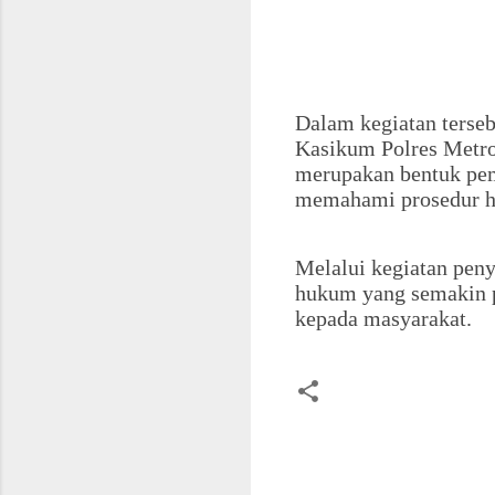
Dalam kegiatan terse
Kasikum Polres Metr
merupakan bentuk pem
memahami prosedur h
Melalui kegiatan pen
hukum yang semakin p
kepada masyarakat.
K
o