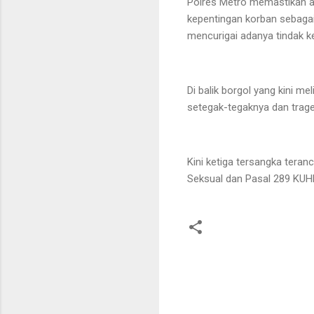
Polres Metro memastikan a
kepentingan korban sebagai 
mencurigai adanya tindak ke
Di balik borgol yang kini me
setegak-tegaknya dan traged
Kini ketiga tersangka ter
Seksual dan Pasal 289 KUH
K
o
m