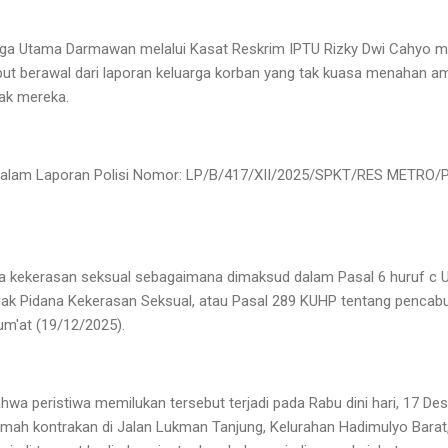
ga Utama Darmawan melalui Kasat Reskrim IPTU Rizky Dwi Cahyo 
ut berawal dari laporan keluarga korban yang tak kuasa menahan a
nak mereka.
 dalam Laporan Polisi Nomor: LP/B/417/XII/2025/SPKT/RES METRO/P
ana kekerasan seksual sebagaimana dimaksud dalam Pasal 6 huruf 
ak Pidana Kekerasan Seksual, atau Pasal 289 KUHP tentang pencabul
um'at (19/12/2025).
wa peristiwa memilukan tersebut terjadi pada Rabu dini hari, 17 Des
umah kontrakan di Jalan Lukman Tanjung, Kelurahan Hadimulyo Bara