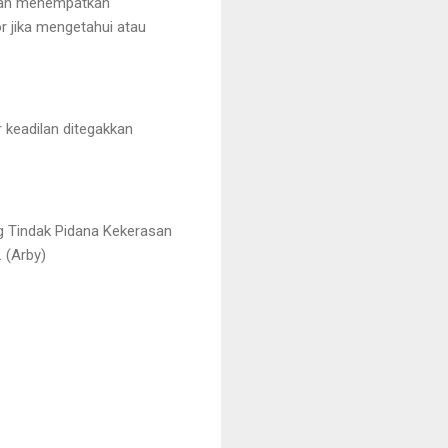
ngan menempatkan
r jika mengetahui atau
r keadilan ditegakkan
g Tindak Pidana Kekerasan
. (Arby)