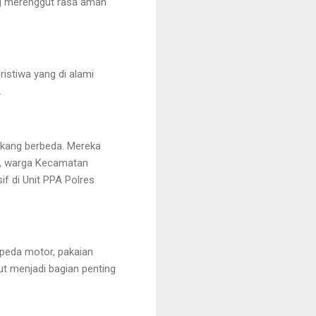
ng merenggut rasa aman
ristiwa yang di alami
.
akang berbeda. Mereka
), warga Kecamatan
f di Unit PPA Polres
epeda motor, pakaian
ut menjadi bagian penting