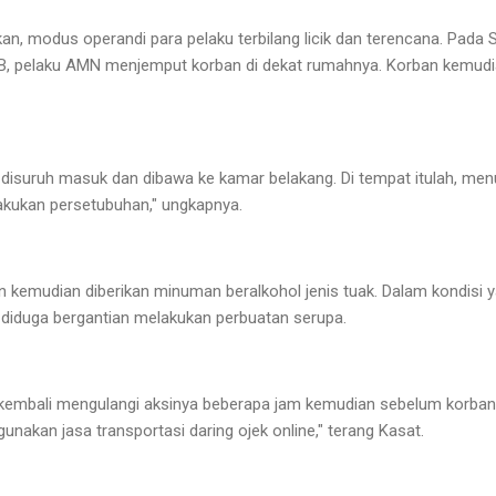
ikan, modus operandi para pelaku terbilang licik dan terencana. Pad
WIB, pelaku AMN menjemput korban di dekat rumahnya. Korban kemudi
an disuruh masuk dan dibawa ke kamar belakang. Di tempat itulah, me
akukan persetubuhan," ungkapnya.
ban kemudian diberikan minuman beralkohol jenis tuak. Dalam kondisi
a diduga bergantian melakukan perbuatan serupa.
 kembali mengulangi aksinya beberapa jam kemudian sebelum korban 
nakan jasa transportasi daring ojek online," terang Kasat.