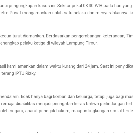
unci pengungkapan kasus ini. Sekitar pukul 08.30 WIB pada hari yang
etro Pusat mengamankan salah satu pelaku dan menyerahkannya ke
u kedua turut diamankan. Berdasarkan pengembangan keterangan, Ti
enangkap pelaku ketiga di wilayah Lampung Timur.
asil kami amankan dalam waktu kurang dari 24 jam. Saat ini penyidika
 terang IPTU Rizky.
mendalam, tidak hanya bagi korban dan keluarga, tetapi juga bagi ma
 remaja disabilitas menjadi peringatan keras bahwa perlindungan te
k oleh negara, aparat penegak hukum, maupun lingkungan sosial terde