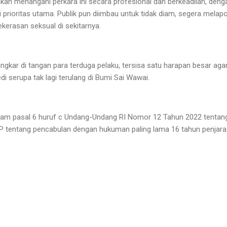
kan menangani perkara ini secara profesional dan berkeadilan, de
prioritas utama. Publik pun diimbau untuk tidak diam, segera melapo
kerasan seksual di sekitarnya.
lingkar di tangan para terduga pelaku, tersisa satu harapan besar aga
i serupa tak lagi terulang di Bumi Sai Wawai.
ancam pasal 6 huruf c Undang-Undang RI Nomor 12 Tahun 2022 tentan
P tentang pencabulan dengan hukuman paling lama 16 tahun penjara