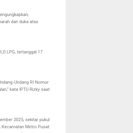
mengungkapkan,
marah dan duka atas
LD LPG, tertanggal 17
c Undang-Undang RI Nomor
an,” kata IPTU Rizky saat
ember 2025, sekitar pukul
t, Kecamatan Metro Pusat.