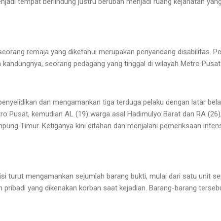
njadi tempat berlindung justru berubah menjadi ruang kejahatan ya
 seorang remaja yang diketahui merupakan penyandang disabilitas. Pe
h kandungnya, seorang pedagang yang tinggal di wilayah Metro Pusat
enyelidikan dan mengamankan tiga terduga pelaku dengan latar bel
ro Pusat, kemudian AL (19) warga asal Hadimulyo Barat dan RA (26
ung Timur. Ketiganya kini ditahan dan menjalani pemeriksaan intensi
lisi turut mengamankan sejumlah barang bukti, mulai dari satu unit s
n pribadi yang dikenakan korban saat kejadian. Barang-barang terseb