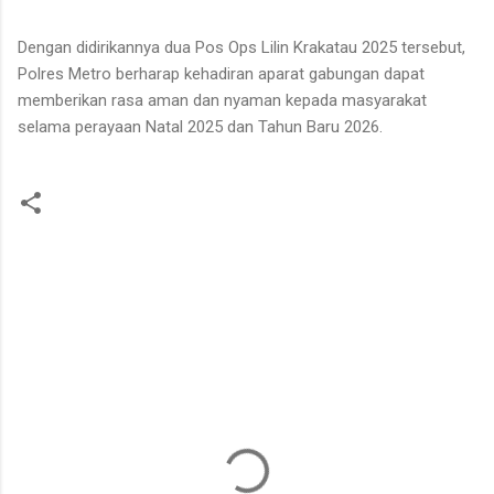
Dengan didirikannya dua Pos Ops Lilin Krakatau 2025 tersebut,
Polres Metro berharap kehadiran aparat gabungan dapat
memberikan rasa aman dan nyaman kepada masyarakat
selama perayaan Natal 2025 dan Tahun Baru 2026.
K
o
m
e
n
t
a
r