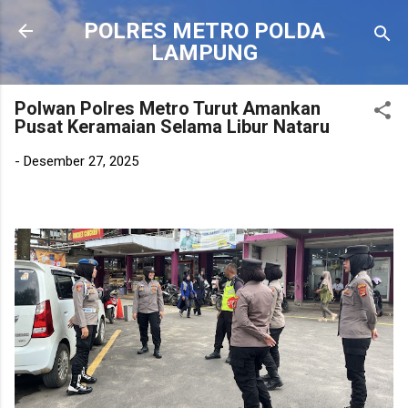
Langsung ke konten utama
POLRES METRO POLDA
LAMPUNG
Polwan Polres Metro Turut Amankan
Pusat Keramaian Selama Libur Nataru
-
Desember 27, 2025