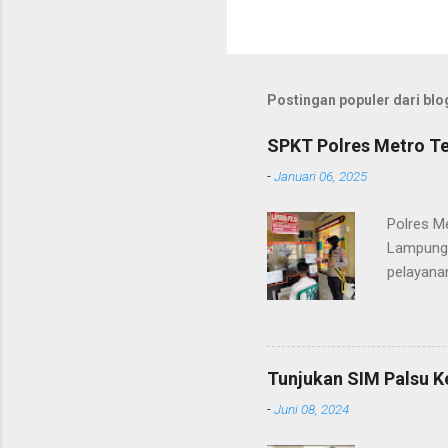
Postingan populer dari blog
SPKT Polres Metro Te
-
Januari 06, 2025
Polres M
Lampung 
pelayanan
(06/01/2
masyarak
Heri Sul
pelayana
Tunjukan SIM Palsu K
maupun pe
-
Juni 08, 2024
menerima
diteruska