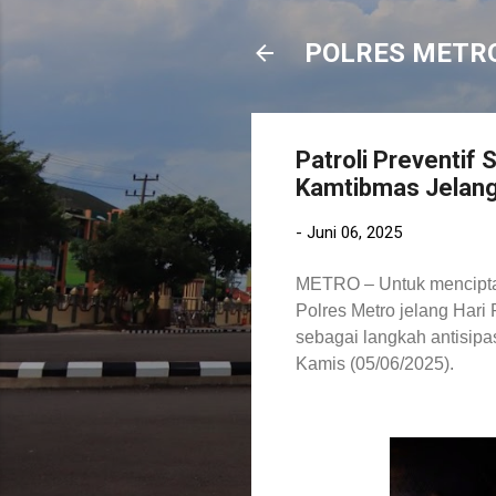
POLRES METR
Patroli Preventif
Kamtibmas Jelang
-
Juni 06, 2025
METRO – Untuk menciptak
Polres Metro jelang Hari 
sebagai langkah antisipa
Kamis (05/06/2025).