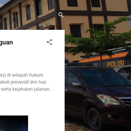
gguan
as) di wilayah hukum
li preventif dini hari
serta kejahatan jalanan,