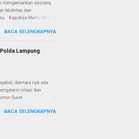
etro mengamankan seorang
 lalulintas dan
lsu. Kapolres Metro AKBP
laskan, supir truk tersebut
BACA SELENGKAPNYA
) simpang Taqwa, Jalan AH
ntas Polres Metro
ntas tepatnya di TL Taqwa
s Polda Lampung
abis bongkar muat tepung
 tidak diperbolehkan bagi
 Metro segera memberhent...
jabat, diantara nya ada
engalami rotasi dan
Nomor Surat
, 26 Juni 2024 yang
BACA SELENGKAPNYA
telegram tersebut ada
mutasikan sebagai
YOSEF BUDI MEYDIANTO
M. dimutasikan sebagai