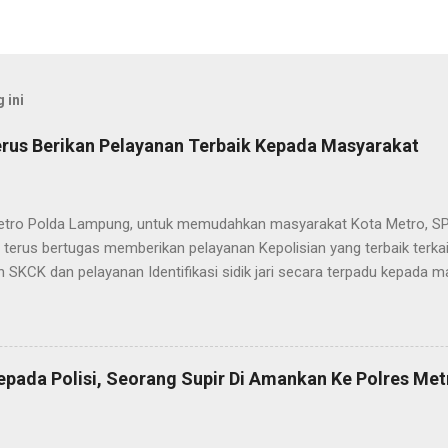
 ini
rus Berikan Pelayanan Terbaik Kepada Masyarakat
etro Polda Lampung, untuk memudahkan masyarakat Kota Metro, SP
terus bertugas memberikan pelayanan Kepolisian yang terbaik terka
 SKCK dan pelayanan Identifikasi sidik jari secara terpadu kepada m
025) Dalam mewujudkan pelayanan prima kepolisian, SPKT Polres M
at telah berusaha memberikan pelayanan terbaik kepada masyarak
istyo Nugroho S.IK, M.IK mengatakan “SPKT Polres Metro akan teru
n yang terbaik kepada masyarakat yang membutuhkan pelayanan kepol
epada Polisi, Seorang Supir Di Amankan Ke Polres Met
layanan lainnya.” “SPKT adalah pusat jaringan dari sistem fungsi Ke
 laporan dari masyarakat maka SPKT akan menentukan kemana lapo
n untuk proses selanjutnya, bisa ke fungsi Reserse Kriminal jika itu