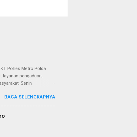
KT Polres Metro Polda
it layanan pengaduan,
asyarakat. Senin
etro selaku pelayan
BACA SELENGKAPNYA
at. Kapolres Metro AKBP
s berusaha memberikan
isian, baik informasi
ro
polisian, ketika telah
ran tersebut akan
 menyangkut masalah tindak