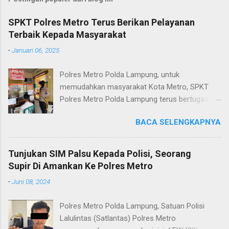
SPKT Polres Metro Terus Berikan Pelayanan
Terbaik Kepada Masyarakat
-
Januari 06, 2025
Polres Metro Polda Lampung, untuk
memudahkan masyarakat Kota Metro, SPKT
Polres Metro Polda Lampung terus bertugas
memberikan pelayanan Kepolisian yang terbaik
BACA SELENGKAPNYA
terkait layanan pengaduan, pelayanan SKCK dan
pelayanan Identifikasi sidik jari secara terpadu
kepada masyarakat. Senin (06/01/2025) Dalam
Tunjukan SIM Palsu Kepada Polisi, Seorang
mewujudkan pelayanan prima kepolisian, SPKT
Supir Di Amankan Ke Polres Metro
Polres Metro selaku pelayan masyarakat telah
-
Juni 08, 2024
berusaha memberikan pelayanan terbaik
kepada masyarakat. Kapolres Metro AKBP
Polres Metro Polda Lampung, Satuan Polisi
Heri Sulistyo Nugroho S.IK, M.IK mengatakan
Lalulintas (Satlantas) Polres Metro
“SPKT Polres Metro akan terus berusaha