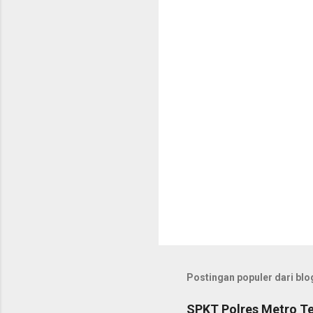
t
a
r
Postingan populer dari blog
SPKT Polres Metro Te