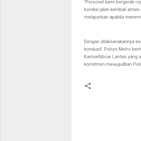
"Personel kami bergerak ce
kondisi jalan kembali aman 
melaporkan apabila menemu
Dengan dilaksanakannya kegi
kondusif. Polres Metro berh
Kamseltibcar Lantas yang 
komitmen mewujudkan Polri 
K
o
m
e
n