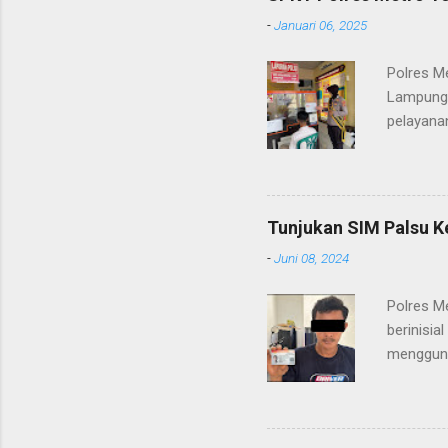
-
Januari 06, 2025
Polres M
Lampung 
pelayanan
(06/01/2
masyarak
Heri Sul
pelayana
Tunjukan SIM Palsu K
maupun pe
-
Juni 08, 2024
menerima
diteruska
Polres M
pidana, a
berinisia
mengguna
Heri Suli
diamanka
Nasution