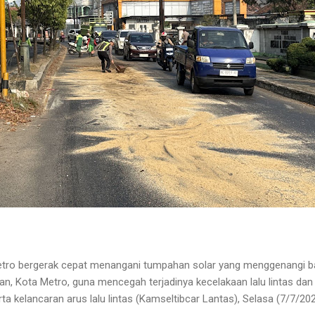
tro bergerak cepat menangani tumpahan solar yang menggenangi ba
an, Kota Metro, guna mencegah terjadinya kecelakaan lalu lintas da
rta kelancaran arus lalu lintas (Kamseltibcar Lantas), Selasa (7/7/202