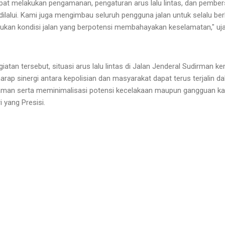
pat melakukan pengamanan, pengaturan arus lalu lintas, dan pember
dilalui. Kami juga mengimbau seluruh pengguna jalan untuk selalu berh
kan kondisi jalan yang berpotensi membahayakan keselamatan," uja
atan tersebut, situasi arus lalu lintas di Jalan Jenderal Sudirman ke
arap sinergi antara kepolisian dan masyarakat dapat terus terjalin d
aman serta meminimalisasi potensi kecelakaan maupun gangguan ka
yang Presisi.