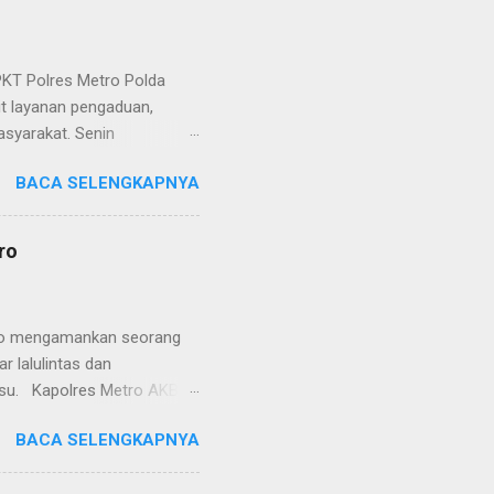
KT Polres Metro Polda
it layanan pengaduan,
asyarakat. Senin
etro selaku pelayan
BACA SELENGKAPNYA
at. Kapolres Metro AKBP
s berusaha memberikan
isian, baik informasi
ro
polisian, ketika telah
ran tersebut akan
 menyangkut masalah tindak
etro mengamankan seorang
 lalulintas dan
lsu. Kapolres Metro AKBP
laskan, supir truk tersebut
BACA SELENGKAPNYA
) simpang Taqwa, Jalan AH
ntas Polres Metro