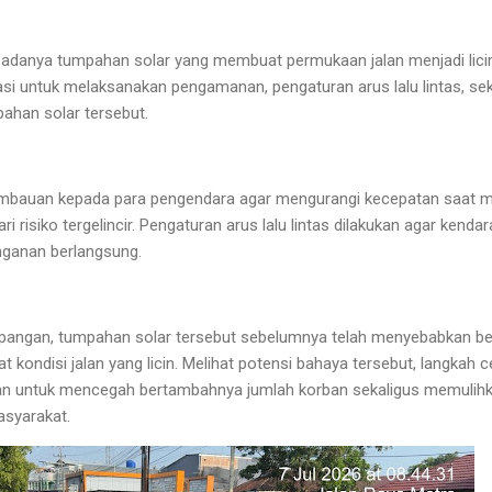
adanya tumpahan solar yang membuat permukaan jalan menjadi licin,
asi untuk melaksanakan pengamanan, pengaturan arus lalu lintas, se
ahan solar tersebut.
bauan kepada para pengendara agar mengurangi kecepatan saat meli
i risiko tergelincir. Pengaturan arus lalu lintas dilakukan agar kend
ganan berlangsung.
lapangan, tumpahan solar tersebut sebelumnya telah menyebabkan b
 kondisi jalan yang licin. Melihat potensi bahaya tersebut, langkah c
uan untuk mencegah bertambahnya jumlah korban sekaligus memulihkan
syarakat.