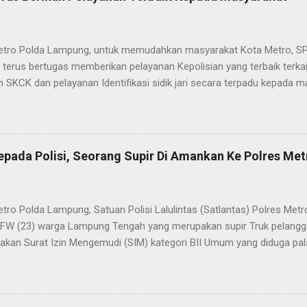
etro Polda Lampung, untuk memudahkan masyarakat Kota Metro, SP
terus bertugas memberikan pelayanan Kepolisian yang terbaik terka
 SKCK dan pelayanan Identifikasi sidik jari secara terpadu kepada m
025) Dalam mewujudkan pelayanan prima kepolisian, SPKT Polres M
at telah berusaha memberikan pelayanan terbaik kepada masyarak
istyo Nugroho S.IK, M.IK mengatakan “SPKT Polres Metro akan teru
n yang terbaik kepada masyarakat yang membutuhkan pelayanan kepol
epada Polisi, Seorang Supir Di Amankan Ke Polres Met
layanan lainnya.” “SPKT adalah pusat jaringan dari sistem fungsi Ke
 laporan dari masyarakat maka SPKT akan menentukan kemana lapo
n untuk proses selanjutnya, bisa ke fungsi Reserse Kriminal jika itu
etro Polda Lampung, Satuan Polisi Lalulintas (Satlantas) Polres M
tau ke fungs...
l FW (23) warga Lampung Tengah yang merupakan supir Truk pelanggar
kan Surat Izin Mengemudi (SIM) kategori BII Umum yang diduga pa
styo Nugroho, S.IK, M.IK melalui Kasat Lantas IPTU Sulkhan, SH menje
n lantaran melanggar lalulintas dengan menerobos Traffic Light (TL
 dan masuk ke kawasan tertib lalulintas dalam kota. “Anggota Satla