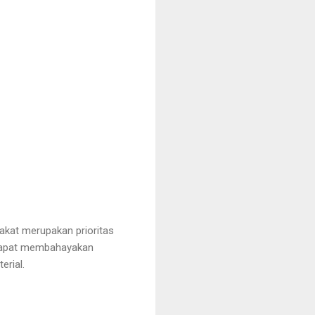
at merupakan prioritas 
 dapat membahayakan 
erial.