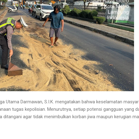
a Utama Darmawan, S.I.K. mengatakan bahwa keselamatan masyarak
anaan tugas kepolisian. Menurutnya, setiap potensi gangguan yang
a ditangani agar tidak menimbulkan korban jiwa maupun kerugian mat