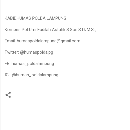
KABIDHUMAS POLDA LAMPUNG
Kombes Pol Umi Fadilah Astutik S.Sos.S.I.k.M.Si.,
Email: humaspoldalampung@gmail.com
Twitter: @humaspoldalpg
FB: humas_poldalampung
IG : @humas_poldalampung
K
o
m