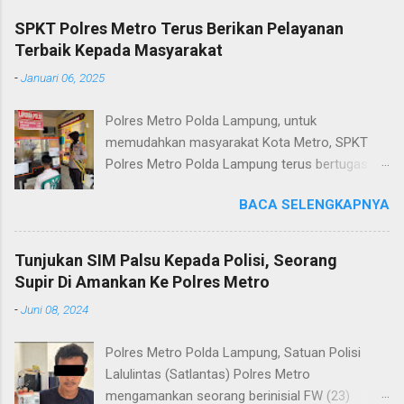
SPKT Polres Metro Terus Berikan Pelayanan
Terbaik Kepada Masyarakat
-
Januari 06, 2025
Polres Metro Polda Lampung, untuk
memudahkan masyarakat Kota Metro, SPKT
Polres Metro Polda Lampung terus bertugas
memberikan pelayanan Kepolisian yang terbaik
BACA SELENGKAPNYA
terkait layanan pengaduan, pelayanan SKCK dan
pelayanan Identifikasi sidik jari secara terpadu
kepada masyarakat. Senin (06/01/2025) Dalam
Tunjukan SIM Palsu Kepada Polisi, Seorang
mewujudkan pelayanan prima kepolisian, SPKT
Supir Di Amankan Ke Polres Metro
Polres Metro selaku pelayan masyarakat telah
-
Juni 08, 2024
berusaha memberikan pelayanan terbaik
kepada masyarakat. Kapolres Metro AKBP
Polres Metro Polda Lampung, Satuan Polisi
Heri Sulistyo Nugroho S.IK, M.IK mengatakan
Lalulintas (Satlantas) Polres Metro
“SPKT Polres Metro akan terus berusaha
mengamankan seorang berinisial FW (23)
memberikan pelayanan yang terbaik kepada