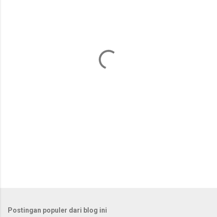
e
n
t
a
r
Postingan populer dari blog ini