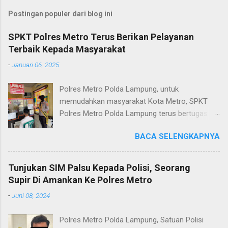
Postingan populer dari blog ini
SPKT Polres Metro Terus Berikan Pelayanan
Terbaik Kepada Masyarakat
-
Januari 06, 2025
Polres Metro Polda Lampung, untuk
memudahkan masyarakat Kota Metro, SPKT
Polres Metro Polda Lampung terus bertugas
memberikan pelayanan Kepolisian yang terbaik
BACA SELENGKAPNYA
terkait layanan pengaduan, pelayanan SKCK dan
pelayanan Identifikasi sidik jari secara terpadu
kepada masyarakat. Senin (06/01/2025) Dalam
Tunjukan SIM Palsu Kepada Polisi, Seorang
mewujudkan pelayanan prima kepolisian, SPKT
Supir Di Amankan Ke Polres Metro
Polres Metro selaku pelayan masyarakat telah
-
Juni 08, 2024
berusaha memberikan pelayanan terbaik
kepada masyarakat. Kapolres Metro AKBP
Polres Metro Polda Lampung, Satuan Polisi
Heri Sulistyo Nugroho S.IK, M.IK mengatakan