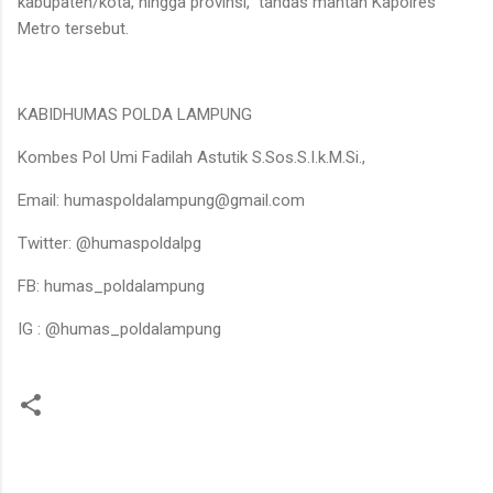
kabupaten/kota, hingga provinsi," tandas mantan Kapolres
Metro tersebut.
KABIDHUMAS POLDA LAMPUNG
Kombes Pol Umi Fadilah Astutik S.Sos.S.I.k.M.Si.,
Email: humaspoldalampung@gmail.com
Twitter: @humaspoldalpg
FB: humas_poldalampung
IG : @humas_poldalampung
K
o