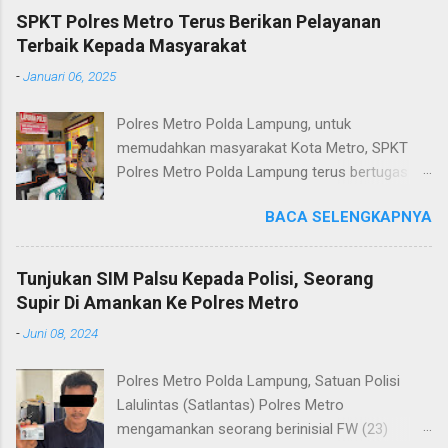
SPKT Polres Metro Terus Berikan Pelayanan
Terbaik Kepada Masyarakat
-
Januari 06, 2025
Polres Metro Polda Lampung, untuk
memudahkan masyarakat Kota Metro, SPKT
Polres Metro Polda Lampung terus bertugas
memberikan pelayanan Kepolisian yang terbaik
BACA SELENGKAPNYA
terkait layanan pengaduan, pelayanan SKCK dan
pelayanan Identifikasi sidik jari secara terpadu
kepada masyarakat. Senin (06/01/2025) Dalam
Tunjukan SIM Palsu Kepada Polisi, Seorang
mewujudkan pelayanan prima kepolisian, SPKT
Supir Di Amankan Ke Polres Metro
Polres Metro selaku pelayan masyarakat telah
-
Juni 08, 2024
berusaha memberikan pelayanan terbaik
kepada masyarakat. Kapolres Metro AKBP
Polres Metro Polda Lampung, Satuan Polisi
Heri Sulistyo Nugroho S.IK, M.IK mengatakan
Lalulintas (Satlantas) Polres Metro
“SPKT Polres Metro akan terus berusaha
mengamankan seorang berinisial FW (23)
memberikan pelayanan yang terbaik kepada