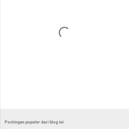
e
n
t
a
r
Postingan populer dari blog ini