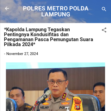
Langsung ke konten utama
POLRES METRO POLDA
LAMPUNG
*Kapolda Lampung Tegaskan
Pentingnya Kondusifitas dan
Pengamanan Pasca Pemungutan Suara
Pilkada 2024*
-
November 27, 2024