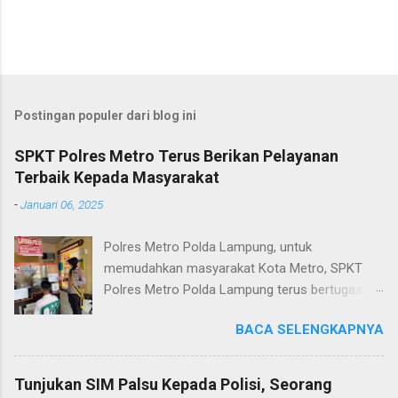
Postingan populer dari blog ini
SPKT Polres Metro Terus Berikan Pelayanan
Terbaik Kepada Masyarakat
-
Januari 06, 2025
Polres Metro Polda Lampung, untuk
memudahkan masyarakat Kota Metro, SPKT
Polres Metro Polda Lampung terus bertugas
memberikan pelayanan Kepolisian yang terbaik
BACA SELENGKAPNYA
terkait layanan pengaduan, pelayanan SKCK dan
pelayanan Identifikasi sidik jari secara terpadu
kepada masyarakat. Senin (06/01/2025) Dalam
Tunjukan SIM Palsu Kepada Polisi, Seorang
mewujudkan pelayanan prima kepolisian, SPKT