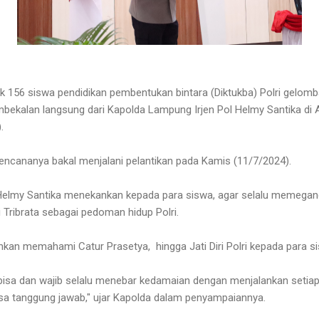
 156 siswa pendidikan pembentukan bintara (Diktukba) Polri gelom
kalan langsung dari Kapolda Lampung Irjen Pol Helmy Santika di A
.
i rencananya bakal menjalani pelantikan pada Kamis (11/7/2024).
 Helmy Santika menekankan kepada para siswa, agar selalu memeg
 Tribrata sebagai pedoman hidup Polri.
n memahami Catur Prasetya, hingga Jati Diri Polri kepada para sis
s bisa dan wajib selalu menebar kedamaian dengan menjalankan setiap
asa tanggung jawab," ujar Kapolda dalam penyampaiannya.