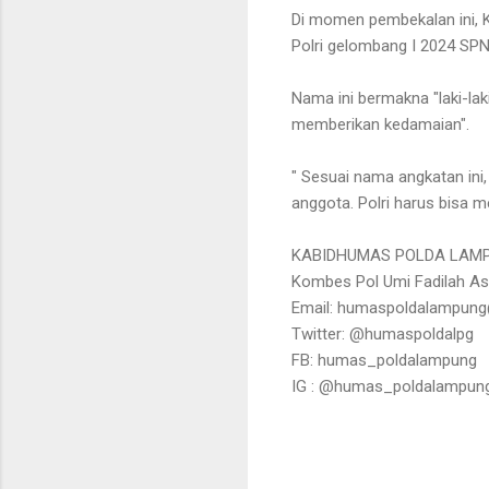
Di momen pembekalan ini, 
Polri gelombang I 2024 SPN
Nama ini bermakna "laki-l
memberikan kedamaian".
" Sesuai nama angkatan ini
anggota. Polri harus bisa me
KABIDHUMAS POLDA LAM
Kombes Pol Umi Fadilah Astut
Email: humaspoldalampun
Twitter: @humaspoldalpg
FB: humas_poldalampung
IG : @humas_poldalampun