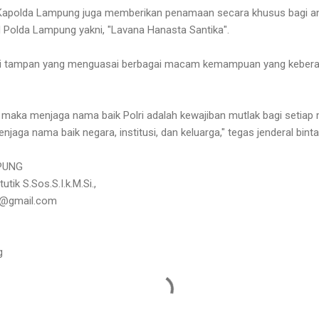
Kapolda Lampung juga memberikan penamaan secara khusus bagi an
 Polda Lampung yakni, "Lavana Hanasta Santika".
aki tampan yang menguasai berbagai macam kemampuan yang kebera
, maka menjaga nama baik Polri adalah kewajiban mutlak bagi setiap
njaga nama baik negara, institusi, dan keluarga," tegas jenderal bint
PUNG
ik S.Sos.S.I.k.M.Si.,
g@gmail.com
g