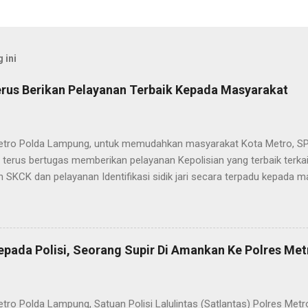
 ini
rus Berikan Pelayanan Terbaik Kepada Masyarakat
etro Polda Lampung, untuk memudahkan masyarakat Kota Metro, SP
terus bertugas memberikan pelayanan Kepolisian yang terbaik terka
 SKCK dan pelayanan Identifikasi sidik jari secara terpadu kepada m
025) Dalam mewujudkan pelayanan prima kepolisian, SPKT Polres M
at telah berusaha memberikan pelayanan terbaik kepada masyarak
istyo Nugroho S.IK, M.IK mengatakan “SPKT Polres Metro akan teru
n yang terbaik kepada masyarakat yang membutuhkan pelayanan kepol
epada Polisi, Seorang Supir Di Amankan Ke Polres Met
layanan lainnya.” “SPKT adalah pusat jaringan dari sistem fungsi Ke
 laporan dari masyarakat maka SPKT akan menentukan kemana lapo
n untuk proses selanjutnya, bisa ke fungsi Reserse Kriminal jika itu
etro Polda Lampung, Satuan Polisi Lalulintas (Satlantas) Polres M