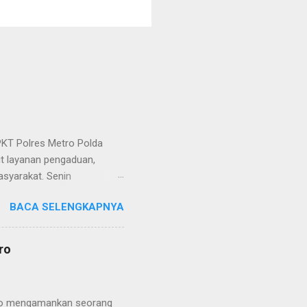
KT Polres Metro Polda
it layanan pengaduan,
asyarakat. Senin
etro selaku pelayan
BACA SELENGKAPNYA
at. Kapolres Metro AKBP
s berusaha memberikan
isian, baik informasi
ro
polisian, ketika telah
ran tersebut akan
 menyangkut masalah tindak
etro mengamankan seorang