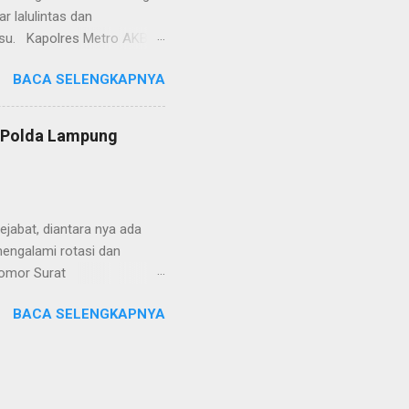
 lalulintas dan
lsu. Kapolres Metro AKBP
laskan, supir truk tersebut
BACA SELENGKAPNYA
) simpang Taqwa, Jalan AH
ntas Polres Metro
ntas tepatnya di TL Taqwa
s Polda Lampung
abis bongkar muat tepung
 tidak diperbolehkan bagi
 Metro segera memberhent...
jabat, diantara nya ada
engalami rotasi dan
Nomor Surat
, 26 Juni 2024 yang
BACA SELENGKAPNYA
telegram tersebut ada
mutasikan sebagai
YOSEF BUDI MEYDIANTO
M. dimutasikan sebagai
 nya menjabat DIR TAHTI