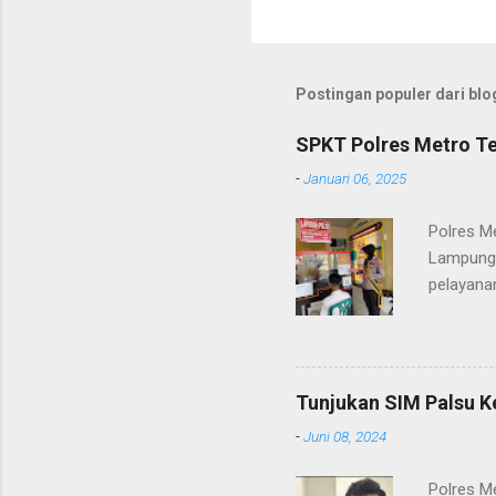
Postingan populer dari blog
SPKT Polres Metro Te
-
Januari 06, 2025
Polres M
Lampung 
pelayanan
(06/01/2
masyarak
Heri Sul
pelayana
Tunjukan SIM Palsu K
maupun pe
-
Juni 08, 2024
menerima
diteruska
Polres M