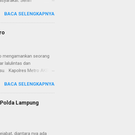
asyarakat. Senin
etro selaku pelayan
BACA SELENGKAPNYA
at. Kapolres Metro AKBP
s berusaha memberikan
isian, baik informasi
ro
polisian, ketika telah
ran tersebut akan
 menyangkut masalah tindak
etro mengamankan seorang
 lalulintas dan
lsu. Kapolres Metro AKBP
laskan, supir truk tersebut
BACA SELENGKAPNYA
) simpang Taqwa, Jalan AH
ntas Polres Metro
ntas tepatnya di TL Taqwa
s Polda Lampung
abis bongkar muat tepung
 tidak diperbolehkan bagi
 Metro segera memberhent...
jabat, diantara nya ada