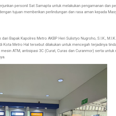
enerjunkan personil Sat Samapta untuk melakukan pengamanan dan p
 dengan tujuan memberikan perlindungan dan rasa aman kepada Masy
 dari Bapak Kapolres Metro AKBP Heri Sulistyo Nugroho, S.I.K., M.I.
di Kota Metro Hal tersebut dilakukan untuk mencegah terjadinya tin
esin ATM, antisipasi 3C (Curat, Curas dan Curanmor) serta untuk m
nya.