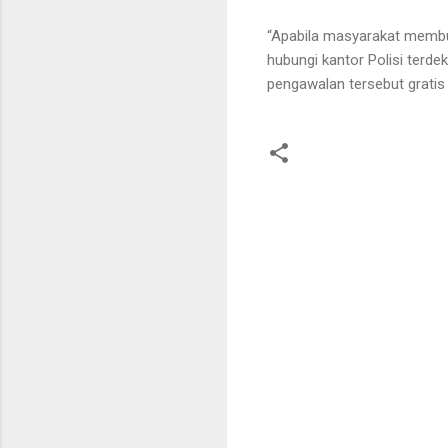
“Apabila masyarakat membu
hubungi kantor Polisi terd
pengawalan tersebut gratis 
K
o
m
e
n
t
a
r