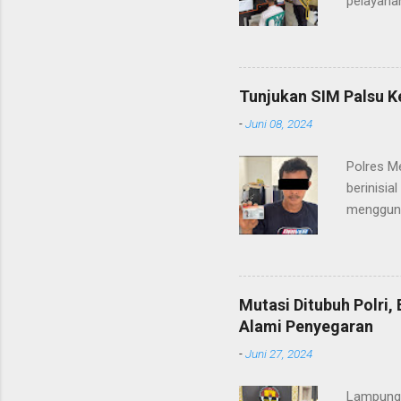
pelayanan
(06/01/2
masyarak
Heri Sul
pelayana
Tunjukan SIM Palsu K
maupun pe
-
Juni 08, 2024
menerima
diteruska
Polres M
pidana, a
berinisia
mengguna
Heri Suli
diamanka
Nasution
melakukan
Mutasi Ditubuh Polri
dari ara
Alami Penyegaran
dan dala
-
Juni 27, 2024
kendaraan
Lampung-