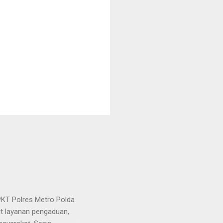
KT Polres Metro Polda
it layanan pengaduan,