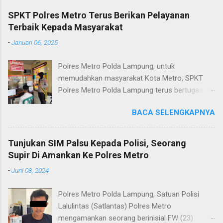
SPKT Polres Metro Terus Berikan Pelayanan
Terbaik Kepada Masyarakat
-
Januari 06, 2025
Polres Metro Polda Lampung, untuk
memudahkan masyarakat Kota Metro, SPKT
Polres Metro Polda Lampung terus bertugas
memberikan pelayanan Kepolisian yang terbaik
BACA SELENGKAPNYA
terkait layanan pengaduan, pelayanan SKCK dan
pelayanan Identifikasi sidik jari secara terpadu
kepada masyarakat. Senin (06/01/2025) Dalam
Tunjukan SIM Palsu Kepada Polisi, Seorang
mewujudkan pelayanan prima kepolisian, SPKT
Supir Di Amankan Ke Polres Metro
Polres Metro selaku pelayan masyarakat telah
-
Juni 08, 2024
berusaha memberikan pelayanan terbaik
kepada masyarakat. Kapolres Metro AKBP
Polres Metro Polda Lampung, Satuan Polisi
Heri Sulistyo Nugroho S.IK, M.IK mengatakan
Lalulintas (Satlantas) Polres Metro
“SPKT Polres Metro akan terus berusaha
mengamankan seorang berinisial FW (23)
memberikan pelayanan yang terbaik kepada