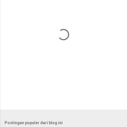
e
n
t
a
r
Postingan populer dari blog ini