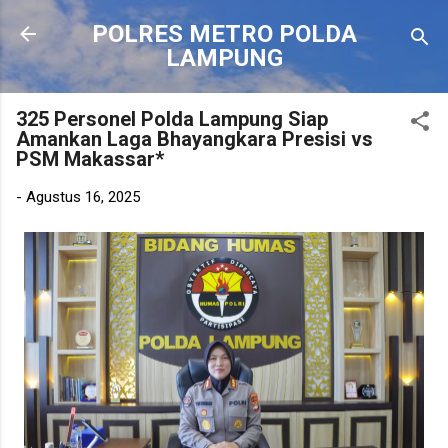
Langsung ke konten utama
POLRES METRO POLDA
LAMPUNG
325 Personel Polda Lampung Siap
Amankan Laga Bhayangkara Presisi vs
PSM Makassar*
-
Agustus 16, 2025